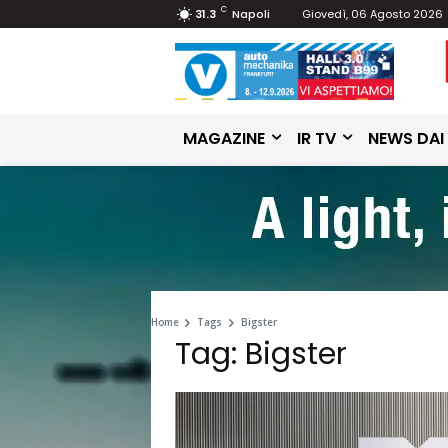
C
31.3
Napoli
Giovedì, 06 Agosto 2026
MAGAZINE
IR TV
NEWS DAI
Home
Tags
Bigster
Tag: Bigster