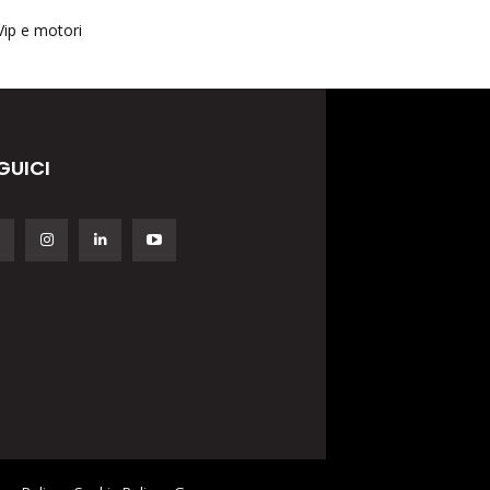
Vip e motori
GUICI