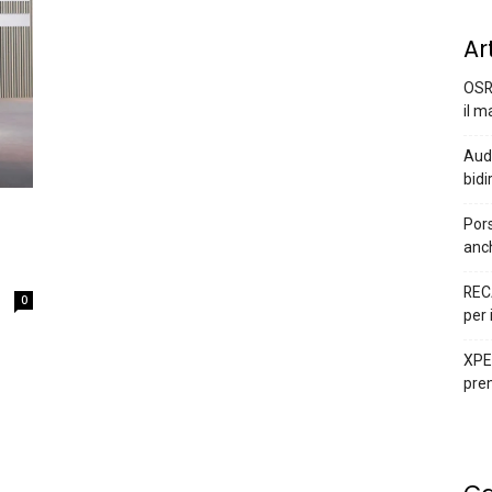
Ar
OSR
il m
Audi
bidi
Pors
a
anc
REC
0
per 
XPEN
prem