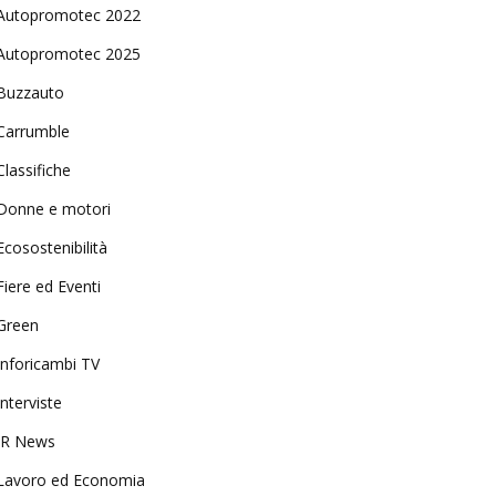
Autopromotec 2022
Autopromotec 2025
Buzzauto
Carrumble
Classifiche
Donne e motori
Ecosostenibilità
Fiere ed Eventi
Green
Inforicambi TV
Interviste
IR News
Lavoro ed Economia