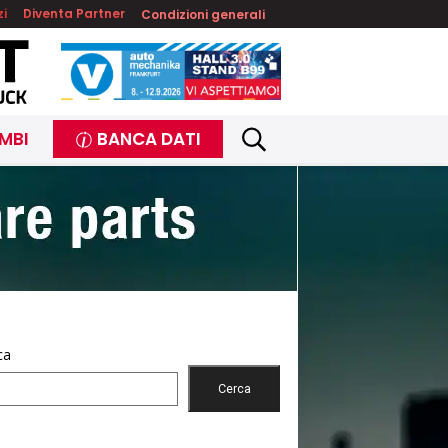
zi
Diventa Partner
Condizioni generali
MBI
BANCA DATI
ca
Cerca