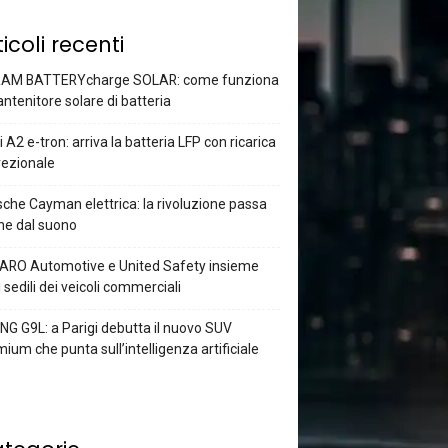
ticoli recenti
AM BATTERYcharge SOLAR: come funziona
antenitore solare di batteria
 A2 e-tron: arriva la batteria LFP con ricarica
rezionale
che Cayman elettrica: la rivoluzione passa
he dal suono
ARO Automotive e United Safety insieme
i sedili dei veicoli commerciali
G G9L: a Parigi debutta il nuovo SUV
ium che punta sull’intelligenza artificiale