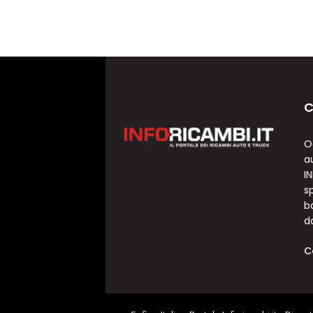
C
O
a
I
sp
b
d
C