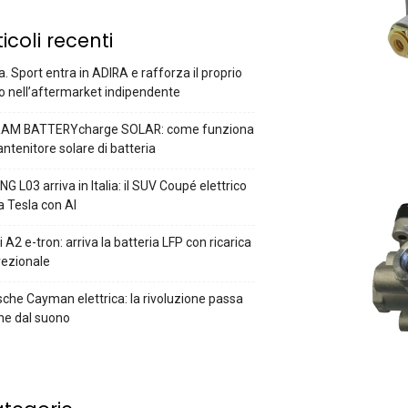
ticoli recenti
a. Sport entra in ADIRA e rafforza il proprio
o nell’aftermarket indipendente
AM BATTERYcharge SOLAR: come funziona
antenitore solare di batteria
G L03 arriva in Italia: il SUV Coupé elettrico
a Tesla con AI
 A2 e-tron: arriva la batteria LFP con ricarica
rezionale
che Cayman elettrica: la rivoluzione passa
he dal suono