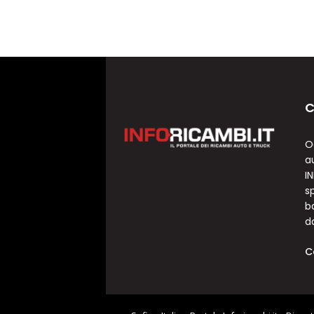
C
O
a
I
sp
b
d
C