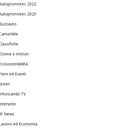
Autopromotec 2022
Autopromotec 2025
Buzzauto
Carrumble
Classifiche
Donne e motori
Ecosostenibilità
Fiere ed Eventi
Green
Inforicambi TV
Interviste
IR News
Lavoro ed Economia