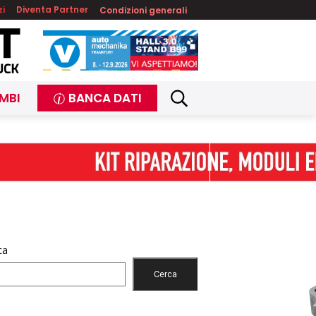
zi
Diventa Partner
Condizioni generali
MBI
BANCA DATI
ca
Cerca