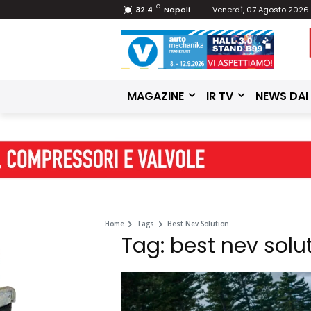
C
32.4
Napoli
Venerdì, 07 Agosto 2026
MAGAZINE
IR TV
NEWS DAI
Home
Tags
Best Nev Solution
Tag: best nev solu