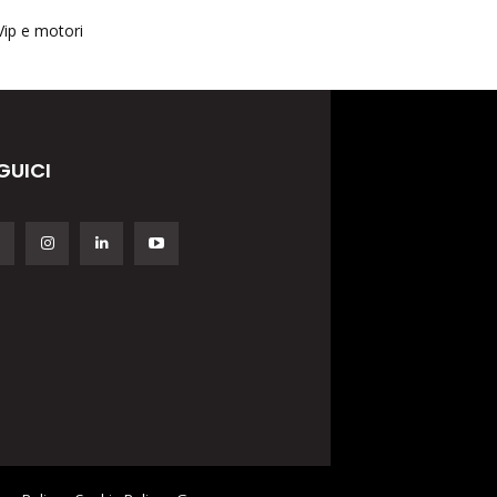
Vip e motori
GUICI