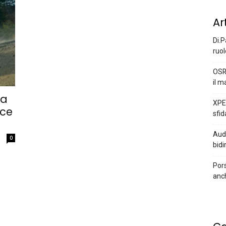
Ar
Di.P
ruol
OSR
il m
ia
XPEN
sce
sfid
Audi
0
bidi
Pors
anc