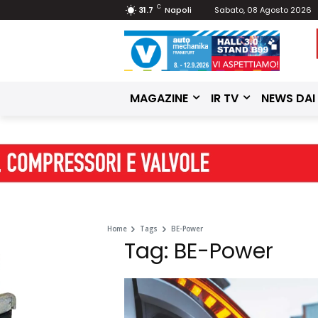
C
31.7
Napoli
Sabato, 08 Agosto 2026
MAGAZINE
IR TV
NEWS DAI
Home
Tags
BE-Power
Tag: BE-Power