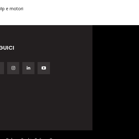
Vip e motori
GUICI