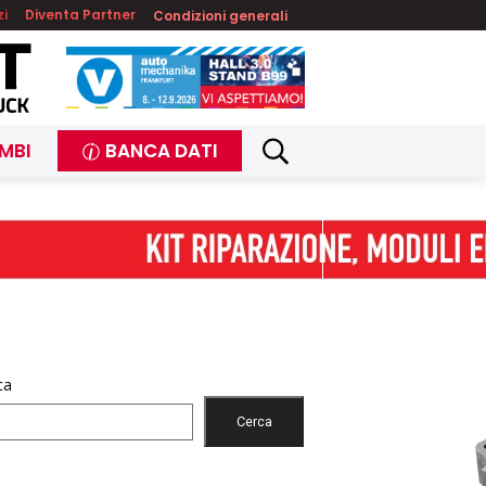
zi
Diventa Partner
Condizioni generali
MBI
BANCA DATI
ca
Cerca