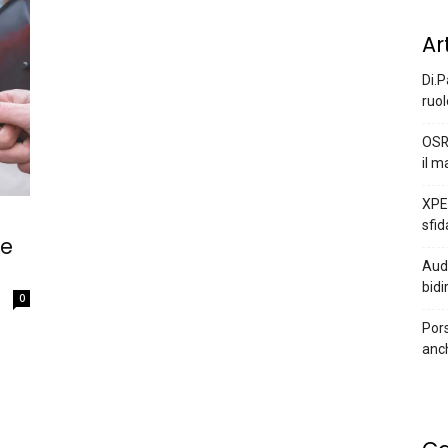
Ar
Di.P
ruol
OSR
il m
XPEN
sfid
le
Audi
bidi
0
Pors
anc