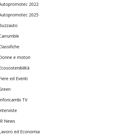
Autopromotec 2022
Autopromotec 2025
Buzzauto
Carrumble
Classifiche
Donne e motori
Ecosostenibilità
Fiere ed Eventi
Green
Inforicambi TV
Interviste
IR News
Lavoro ed Economia