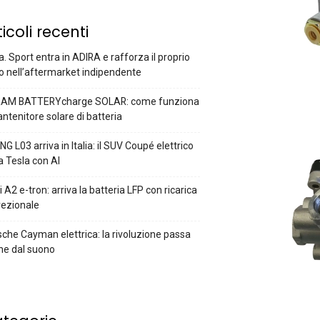
ticoli recenti
a. Sport entra in ADIRA e rafforza il proprio
o nell’aftermarket indipendente
AM BATTERYcharge SOLAR: come funziona
antenitore solare di batteria
G L03 arriva in Italia: il SUV Coupé elettrico
a Tesla con AI
 A2 e-tron: arriva la batteria LFP con ricarica
rezionale
che Cayman elettrica: la rivoluzione passa
he dal suono