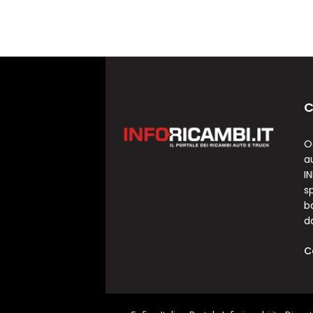
C
O
a
I
sp
b
d
C