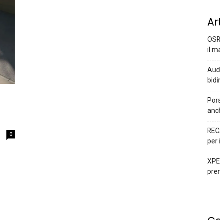
Ar
OSR
il m
Audi
bidi
Pors
anc
REC
0
per 
XPEN
prem