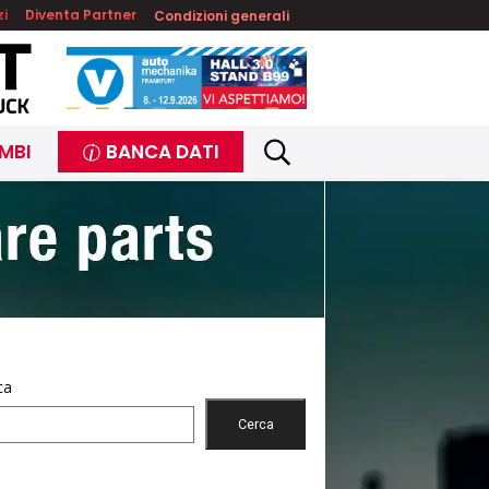
zi
Diventa Partner
Condizioni generali
MBI
BANCA DATI
ca
Cerca