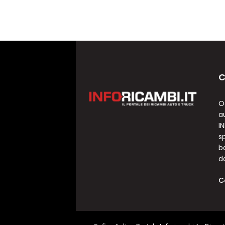
C
O
a
I
sp
b
d
C