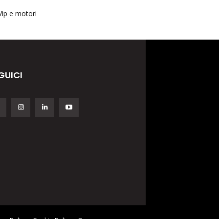
Vip e motori
GUICI