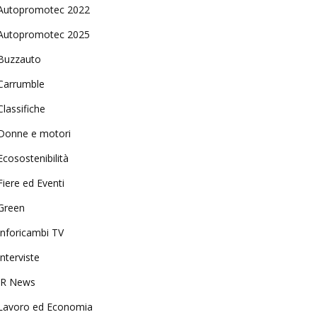
Autopromotec 2022
Autopromotec 2025
Buzzauto
Carrumble
Classifiche
Donne e motori
Ecosostenibilità
Fiere ed Eventi
Green
Inforicambi TV
Interviste
IR News
Lavoro ed Economia