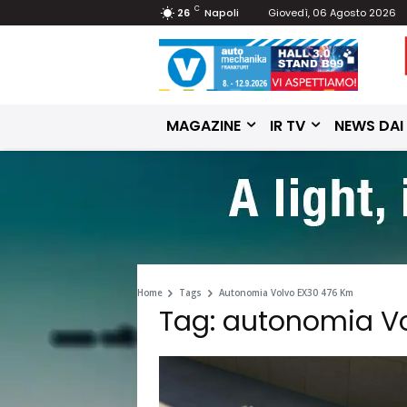
C
26
Napoli
Giovedì, 06 Agosto 2026
MAGAZINE
IR TV
NEWS DAI
Home
Tags
Autonomia Volvo EX30 476 Km
Tag: autonomia V