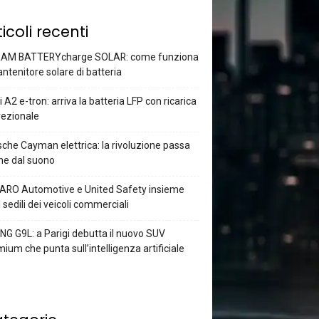
ticoli recenti
AM BATTERYcharge SOLAR: come funziona
antenitore solare di batteria
 A2 e-tron: arriva la batteria LFP con ricarica
rezionale
che Cayman elettrica: la rivoluzione passa
he dal suono
ARO Automotive e United Safety insieme
i sedili dei veicoli commerciali
G G9L: a Parigi debutta il nuovo SUV
ium che punta sull’intelligenza artificiale