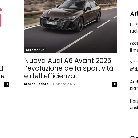
Ar
Di.P
ruol
OSR
il m
Automotive
Nuova Audi A6 Avant 2025:
XPEN
d
l’evoluzione della sportività
sfid
ve
e dell’efficienza
Audi
Marco Lasala
-
6 Marzo 2025
0
0
bidi
Pors
anc