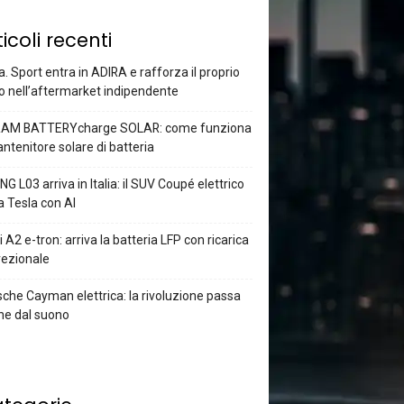
ticoli recenti
a. Sport entra in ADIRA e rafforza il proprio
o nell’aftermarket indipendente
AM BATTERYcharge SOLAR: come funziona
antenitore solare di batteria
G L03 arriva in Italia: il SUV Coupé elettrico
a Tesla con AI
 A2 e-tron: arriva la batteria LFP con ricarica
rezionale
che Cayman elettrica: la rivoluzione passa
he dal suono