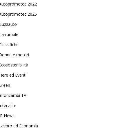
Autopromotec 2022
Autopromotec 2025
Buzzauto
Carrumble
Classifiche
Donne e motori
Ecosostenibilità
Fiere ed Eventi
Green
Inforicambi TV
Interviste
IR News
Lavoro ed Economia