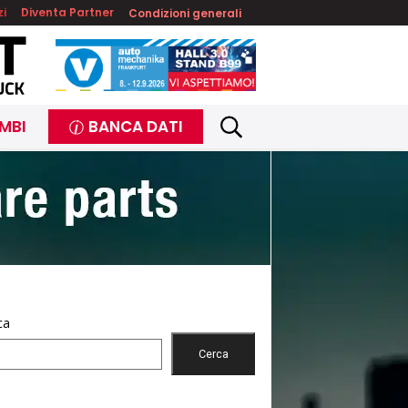
zi
Diventa Partner
Condizioni generali
MBI
BANCA DATI
ca
Cerca