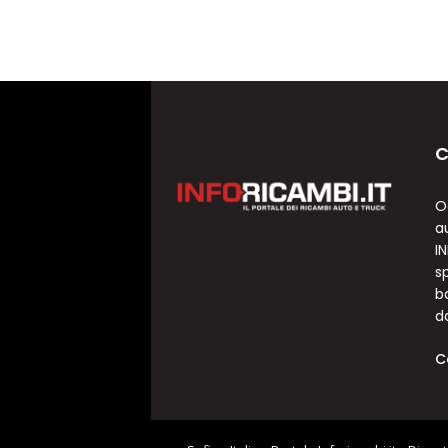
C
O
a
I
sp
b
d
C