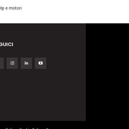
Vip e motori
GUICI