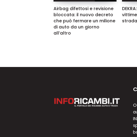
Airbag difettosi e revisione
DEKRA: 
bloccata: il nuovo decreto
vittim
che può fermare un milione
strada
di auto da un giorno
all’altro
C
O
a
I
sp
b