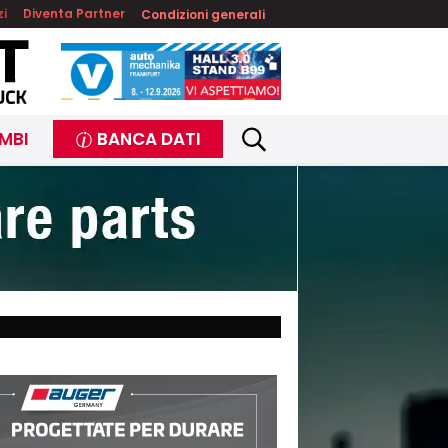
zi
Diventa Partner
Condizioni generali
MBI
BANCA DATI