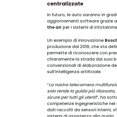
centralizzate
In futuro, le auto saranno in g
aggiornamenti software grazie al
the air
per i sistemi di infotainme
Un esempio di innovazione
Bosc
produzione dal 2019, che sta de
permette di riconoscere con prec
chiaramente la strada dai suoi b
convenzionali di elaborazione de
sull’intelligenza artificiale.
“
La nostra telecamera multifunzion
solo rende la guida più rilassata
sicure per tutti gli utenti
”, ha sot
competenze ingegneristiche nel 
dati raccolti da sensori interni, s
sistemi di assistenza alla guida.