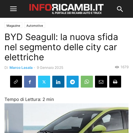
Magazine
Automotive
BYD Seagull: la nuova sfida
nel segmento delle city car
elettriche
1679
Di
Marco Lasala
-
9 Gennaio 2025