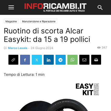
Magazine
Manutenzione e Riparazione
Ruotino di scorta Alcar
Easykit: da 15 a 19 pollici
947
Di
Marco Lasala
-
24 Giugno 2024