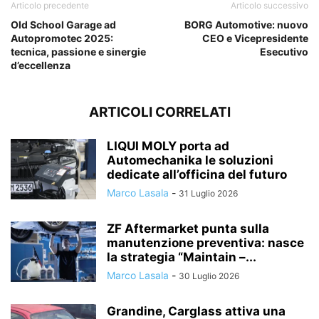
Articolo precedente
Articolo successivo
Old School Garage ad
BORG Automotive: nuovo
Autopromotec 2025:
CEO e Vicepresidente
tecnica, passione e sinergie
Esecutivo
d’eccellenza
ARTICOLI CORRELATI
LIQUI MOLY porta ad
Automechanika le soluzioni
dedicate all’officina del futuro
Marco Lasala
-
31 Luglio 2026
ZF Aftermarket punta sulla
manutenzione preventiva: nasce
la strategia “Maintain –...
Marco Lasala
-
30 Luglio 2026
Grandine, Carglass attiva una