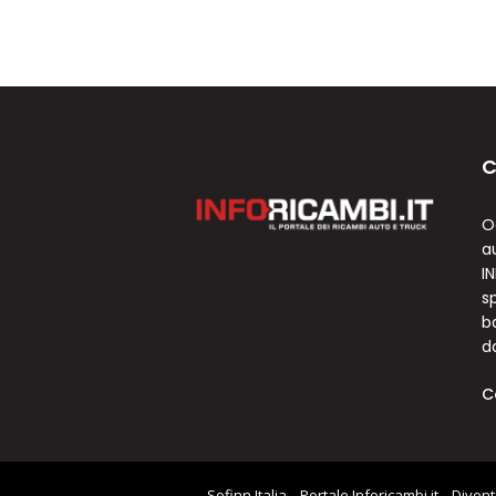
C
O
a
I
sp
b
d
C
Sofinn Italia
Portale Inforicambi.it
Divent