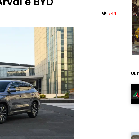
Arval e BYD
744
ULT