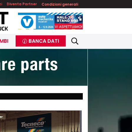
zi
Diventa Partner
Condizioni generali
MBI
BANCA DATI