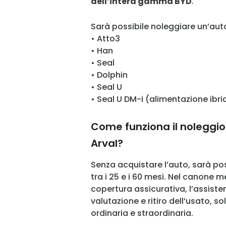
dell’intera gamma BYD
.
Sarà possibile noleggiare un’aut
• Atto3
• Han
• Seal
• Dolphin
• Seal U
• Seal U DM-i (alimentazione ibri
Come funziona il noleggio
Arval?
Senza acquistare l’auto, sarà po
tra i 25 e i 60 mesi. Nel canone 
copertura assicurativa, l’assisten
valutazione e ritiro dell’usato, so
ordinaria e straordinaria.