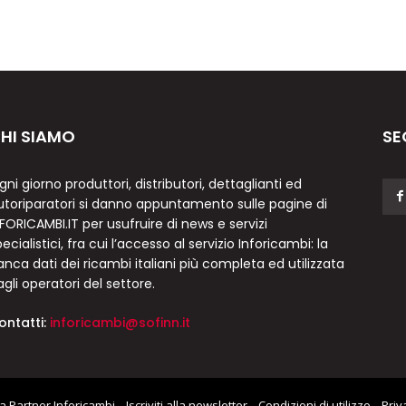
HI SIAMO
SE
gni giorno produttori, distributori, dettaglianti ed
utoriparatori si danno appuntamento sulle pagine di
NFORICAMBI.IT per usufruire di news e servizi
ecialistici, fra cui l’accesso al servizio Inforicambi: la
anca dati dei ricambi italiani più completa ed utilizzata
agli operatori del settore.
ontatti:
inforicambi@sofinn.it
a Partner Inforicambi
Iscriviti alla newsletter
Condizioni di utilizzo
Priv