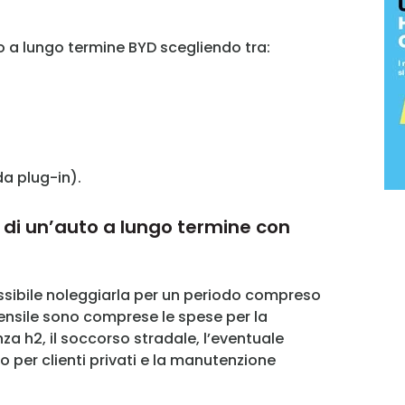
o a lungo termine BYD scegliendo tra:
MY INFORICAMBI
Username
da plug-in).
 di un’auto a lungo termine con
Password
ssibile noleggiarla per un periodo compreso
Ricordami
mensile sono comprese le spese per la
za h2, il soccorso stradale, l’eventuale
Accedi
lo per clienti privati e la manutenzione