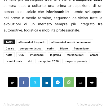
sembra essere soltanto una prima anticipazione di un
percorso editoriale che
Inforicambi.it
intende sviluppare
nel breve e medio termine, seguendo da vicino tutte le
evoluzioni di un mercato sempre più integrato tra
automotive, logistica e mobilità professionale.
TAGS
aftermarket trasporto
aftermarket veicoli commerciali
Casals
componentistica
corim
Dierre
fiera milano
flotte
GGN
inforicambi
logistica
MarconeFreni
osram
ricambi truck
skt
transpotec 2026
trasporto pesante
Articolo precedente
Articolo successivo