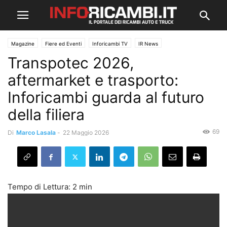
Magazine
Fiere ed Eventi
Inforicambi TV
IR News
Transpotec 2026,
aftermarket e trasporto:
Inforicambi guarda al futuro
della filiera
69
Di
Marco Lasala
-
22 Maggio 2026