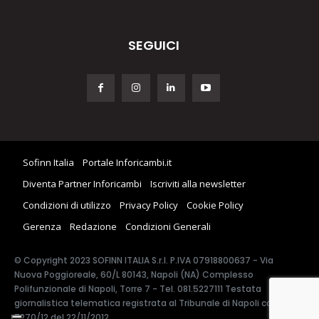
SEGUICI
Sofinn Italia
Portale Inforicambi.it
Diventa Partner Inforicambi
Iscriviti alla newsletter
Condizioni di utilizzo
Privacy Policy
Cookie Policy
Gerenza
Redazione
Condizioni Generali
© Copyright 2023 SOFINN ITALIA S.r.l. P.IVA 07918800637 - Via
Nuova Poggioreale, 60/L 80143, Napoli (NA) Complesso
Polifunzionale di Napoli, Torre 7 - Tel. 081.5227111 Testata
giornalistica telematica registrata al Tribunale di Napoli con n.
7270/12 del 22/11/2012