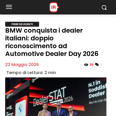
Fiere ed Eventi
FIERE ED EVENTI
BMW conquista i dealer
italiani: doppio
MY INFORICAMBI
riconoscimento ad
Automotive Dealer Day 2026
22 Maggio 2026
0
39
Username
Password