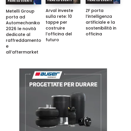
FIERE ED EVENTI
FIERE ED EVENTI
FIERE ED EVENTI
Arval investe
ZF porta
Metelli Group
sulla rete: 10
l’intelligenza
porta ad
tappe per
artificiale e la
Automechanika
costruire
sostenibilità in
2026 le novità
l’officina del
officina
dedicate al
futuro
raffreddamento
e
all’aftermarket