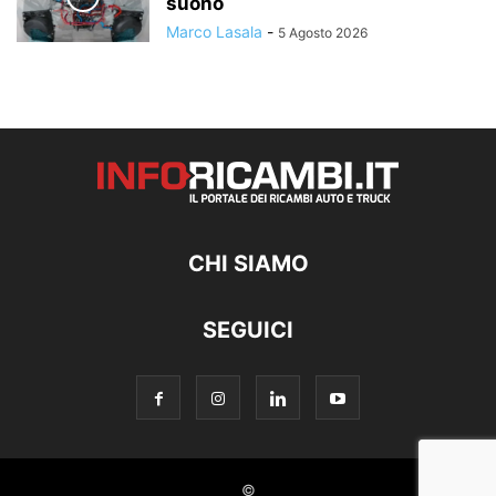
suono
Marco Lasala
-
5 Agosto 2026
CHI SIAMO
SEGUICI
©