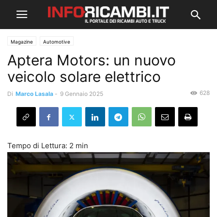
Magazine
Automotive
Aptera Motors: un nuovo
veicolo solare elettrico
628
Di
Marco Lasala
-
9 Gennaio 2025