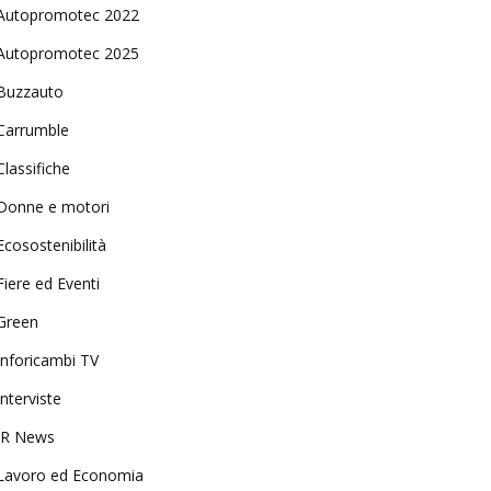
Autopromotec 2022
Autopromotec 2025
Buzzauto
Carrumble
Classifiche
Donne e motori
Ecosostenibilità
Fiere ed Eventi
Green
Inforicambi TV
Interviste
IR News
Lavoro ed Economia