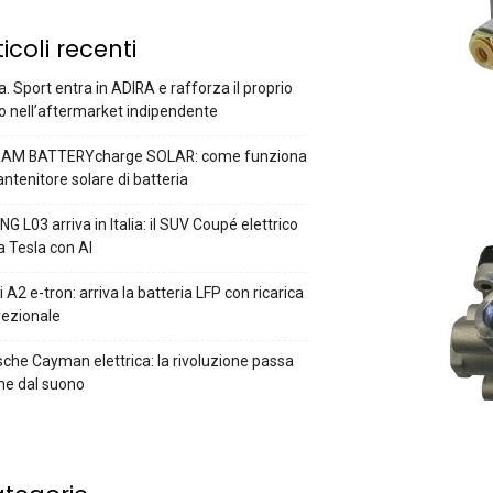
ticoli recenti
a. Sport entra in ADIRA e rafforza il proprio
o nell’aftermarket indipendente
AM BATTERYcharge SOLAR: come funziona
antenitore solare di batteria
G L03 arriva in Italia: il SUV Coupé elettrico
a Tesla con AI
 A2 e-tron: arriva la batteria LFP con ricarica
rezionale
che Cayman elettrica: la rivoluzione passa
he dal suono