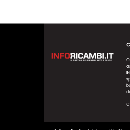
C
O
a
I
sp
b
d
C