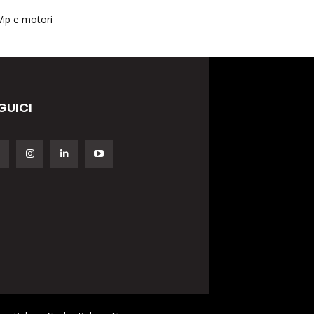
Vip e motori
GUICI