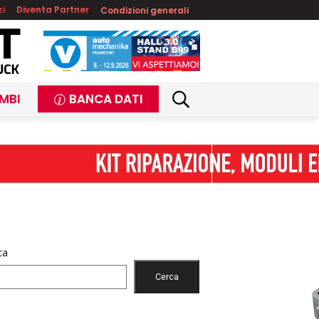
zi
Diventa Partner
Condizioni generali
MBI
BANCA DATI
ca
Cerca