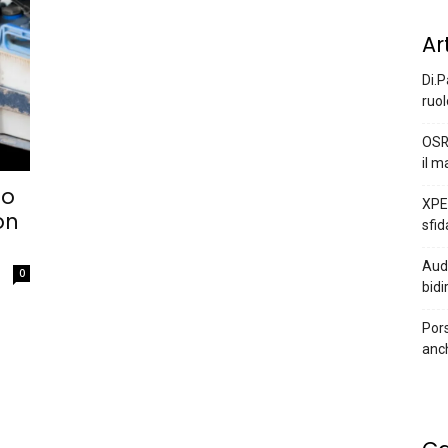
Ar
Di.P
ruol
OSR
il m
lo
XPEN
on
sfid
Audi
0
bidi
Pors
anc