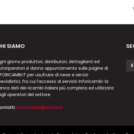
HI SIAMO
SE
gni giorno produttori, distributori, dettaglianti ed
utoriparatori si danno appuntamento sulle pagine di
NFORICAMBI.IT per usufruire di news e servizi
ecialistici, fra cui l’accesso al servizio Inforicambi: la
anca dati dei ricambi italiani più completa ed utilizzata
agli operatori del settore.
ontatti:
inforicambi@sofinn.it