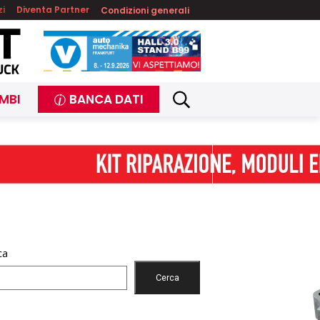
zi
Diventa Partner
Condizioni generali
MBI
BANCA DATI
ca
Cerca