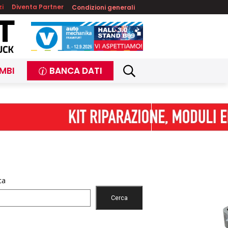
zi
Diventa Partner
Condizioni generali
MBI
BANCA DATI
ca
Cerca