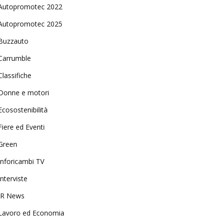
Autopromotec 2022
Autopromotec 2025
Buzzauto
Carrumble
Classifiche
Donne e motori
Ecosostenibilità
Fiere ed Eventi
Green
Inforicambi TV
Interviste
IR News
Lavoro ed Economia