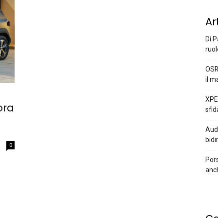
Ar
Di.P
ruol
OSR
il m
XPEN
ora
sfid
Audi
bidi
0
Pors
anc