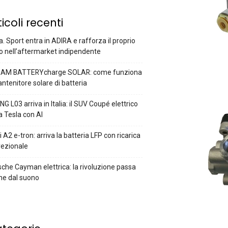
ticoli recenti
a. Sport entra in ADIRA e rafforza il proprio
o nell’aftermarket indipendente
AM BATTERYcharge SOLAR: come funziona
antenitore solare di batteria
G L03 arriva in Italia: il SUV Coupé elettrico
a Tesla con AI
 A2 e-tron: arriva la batteria LFP con ricarica
rezionale
che Cayman elettrica: la rivoluzione passa
he dal suono