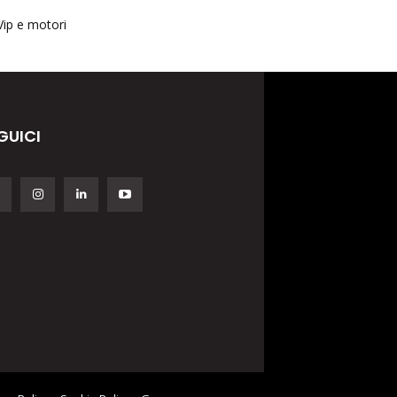
Vip e motori
GUICI