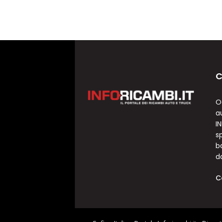
C
O
a
I
sp
b
d
C