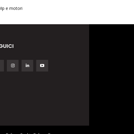
Vip e motori
GUICI