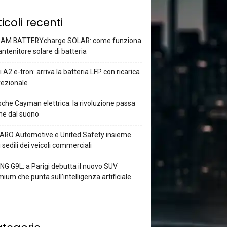
ticoli recenti
AM BATTERYcharge SOLAR: come funziona
antenitore solare di batteria
 A2 e-tron: arriva la batteria LFP con ricarica
rezionale
che Cayman elettrica: la rivoluzione passa
he dal suono
ARO Automotive e United Safety insieme
i sedili dei veicoli commerciali
G G9L: a Parigi debutta il nuovo SUV
ium che punta sull’intelligenza artificiale