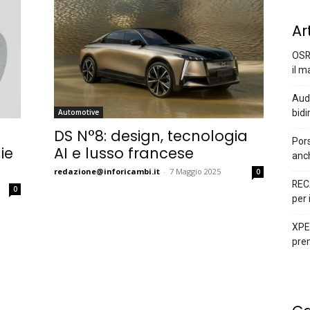
Ar
OSR
il m
Audi
bidi
Automotive
DS N°8: design, tecnologia
Pors
ie
AI e lusso francese
anc
redazione@inforicambi.it
-
7 Maggio 2025
0
REC
0
per 
XPEN
prem