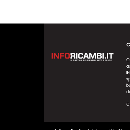
C
O
a
I
sp
b
d
C