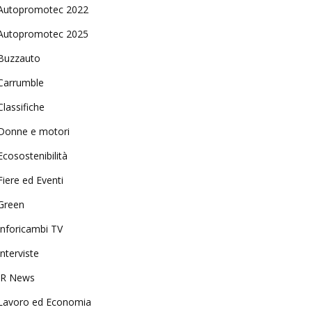
Autopromotec 2022
Autopromotec 2025
Buzzauto
Carrumble
Classifiche
Donne e motori
Ecosostenibilità
Fiere ed Eventi
Green
Inforicambi TV
Interviste
IR News
Lavoro ed Economia