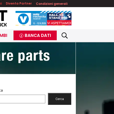
zi
Diventa Partner
Condizioni generali
MBI
BANCA DATI
ca
Cerca