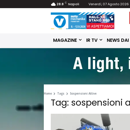
C
28.8
Napoli
Venerdì, 07 Agosto 2026
MAGAZINE
IR TV
NEWS DAI
Home
Tags
Sospensioni Attive
Tag: sospensioni a