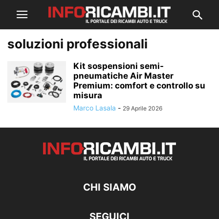
soluzioni professionali
Kit sospensioni semi-
pneumatiche Air Master
Premium: comfort e controllo su
misura
Marco Lasala
-
29 Aprile 2026
CHI SIAMO
SEGUICI