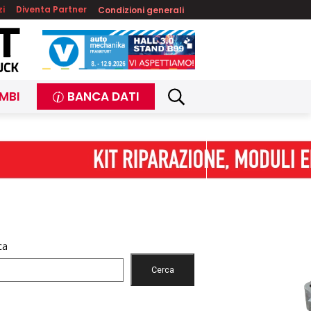
zi
Diventa Partner
Condizioni generali
MBI
BANCA DATI
ca
Cerca