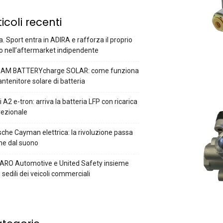
ticoli recenti
a. Sport entra in ADIRA e rafforza il proprio
o nell’aftermarket indipendente
AM BATTERYcharge SOLAR: come funziona
antenitore solare di batteria
 A2 e-tron: arriva la batteria LFP con ricarica
rezionale
che Cayman elettrica: la rivoluzione passa
he dal suono
ARO Automotive e United Safety insieme
i sedili dei veicoli commerciali