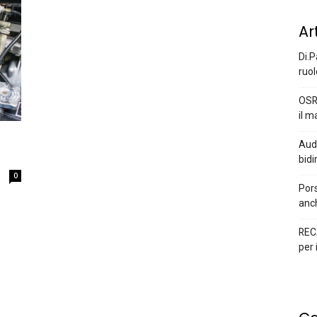
Ar
Di.P
ruol
OSR
il m
Audi
bidi
0
Pors
anc
REC
per 