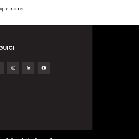
Vip e motori
GUICI