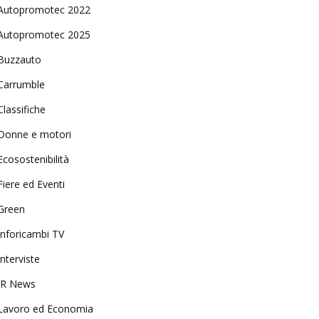
Autopromotec 2022
Autopromotec 2025
Buzzauto
Carrumble
Classifiche
Donne e motori
Ecosostenibilità
Fiere ed Eventi
Green
Inforicambi TV
Interviste
IR News
Lavoro ed Economia