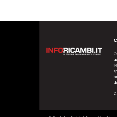
C
O
a
I
sp
b
d
C