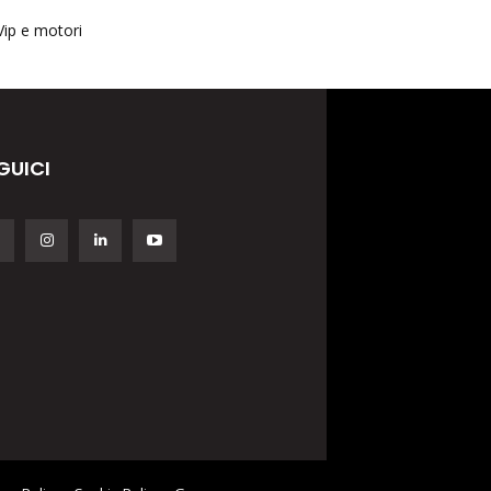
Vip e motori
GUICI