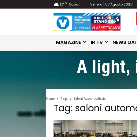
C
27
Napoli
Venerdì, 07 Agosto 2026
MAGAZINE
IR TV
NEWS DAI
Home
Tags
Saloni Automobilistici
Tag: saloni automo