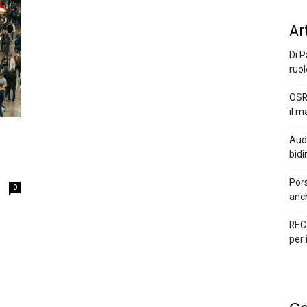
Ar
Di.P
ruol
OSR
il m
Audi
bidi
Pors
0
anc
REC
per 