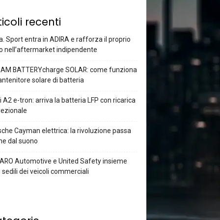
ticoli recenti
a. Sport entra in ADIRA e rafforza il proprio
o nell’aftermarket indipendente
AM BATTERYcharge SOLAR: come funziona
antenitore solare di batteria
 A2 e-tron: arriva la batteria LFP con ricarica
rezionale
che Cayman elettrica: la rivoluzione passa
he dal suono
ARO Automotive e United Safety insieme
i sedili dei veicoli commerciali