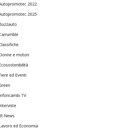
Autopromotec 2022
Autopromotec 2025
Buzzauto
Carrumble
Classifiche
Donne e motori
Ecosostenibilità
Fiere ed Eventi
Green
Inforicambi TV
Interviste
IR News
Lavoro ed Economia