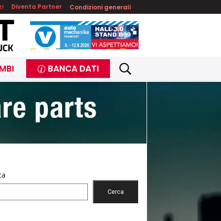
zi
Diventa Partner
Condizioni generali
MBI
BANCA DATI
ca
Cerca