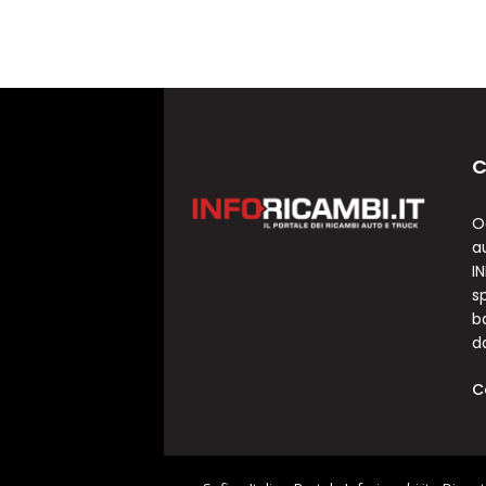
C
O
a
I
sp
b
d
C