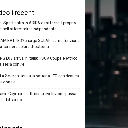
ticoli recenti
a. Sport entra in ADIRA e rafforza il proprio
o nell’aftermarket indipendente
AM BATTERYcharge SOLAR: come funziona
antenitore solare di batteria
G L03 arriva in Italia: il SUV Coupé elettrico
a Tesla con AI
 A2 e-tron: arriva la batteria LFP con ricarica
rezionale
che Cayman elettrica: la rivoluzione passa
he dal suono