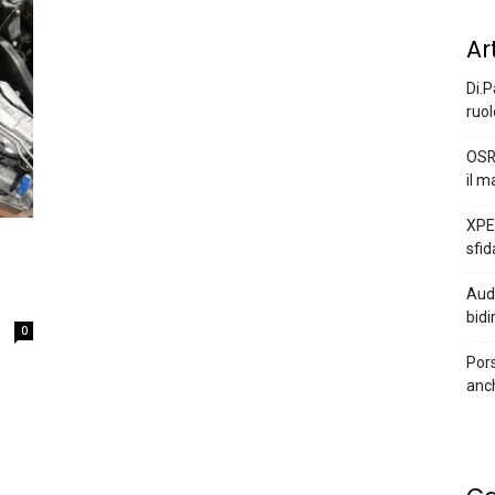
Ar
Di.P
ruol
OSR
il m
XPEN
sfid
Audi
bidi
0
Pors
anc