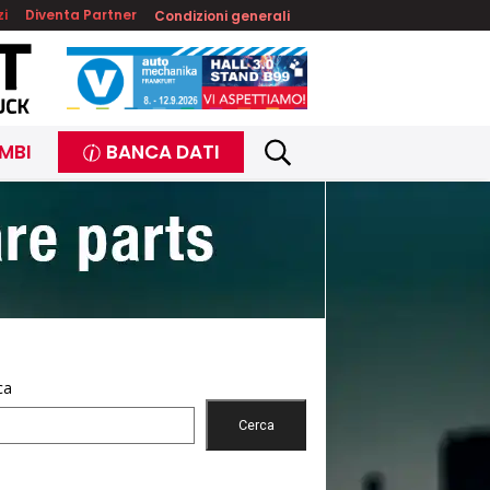
zi
Diventa Partner
Condizioni generali
MBI
BANCA DATI
ca
Cerca