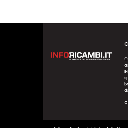
C
O
a
I
sp
b
d
C