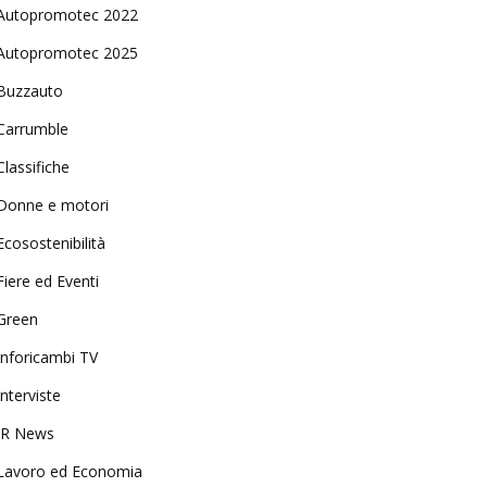
Autopromotec 2022
Autopromotec 2025
Buzzauto
Carrumble
Classifiche
Donne e motori
Ecosostenibilità
Fiere ed Eventi
Green
Inforicambi TV
Interviste
IR News
Lavoro ed Economia