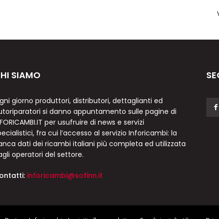
HI SIAMO
SE
gni giorno produttori, distributori, dettaglianti ed
utoriparatori si danno appuntamento sulle pagine di
NFORICAMBI.IT per usufruire di news e servizi
ecialistici, fra cui l’accesso al servizio Inforicambi: la
anca dati dei ricambi italiani più completa ed utilizzata
agli operatori del settore.
ontatti:
inforicambi@sofinn.it