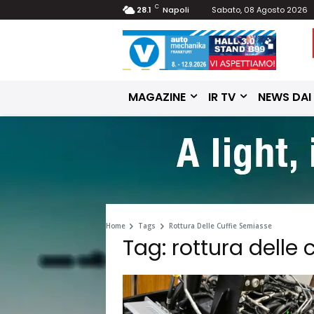
C
28.1
Napoli
Sabato, 08 Agosto 2026
MAGAZINE
IR TV
NEWS DAI
Home
Tags
Rottura Delle Cuffie Semiasse
Tag: rottura delle