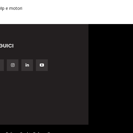
Vip e motori
GUICI