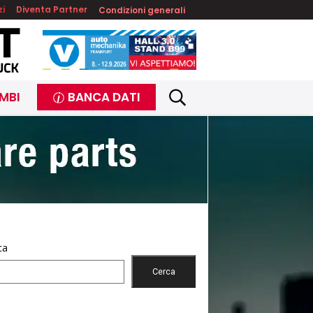
zi
Diventa Partner
Condizioni generali
MBI
BANCA DATI
ca
Cerca