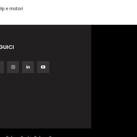
Vip e motori
GUICI