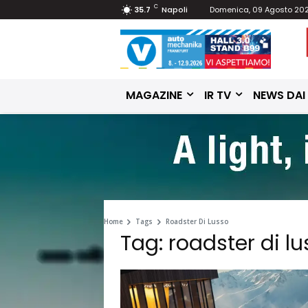
C
35.7
Napoli
Domenica, 09 Agosto 20
MAGAZINE
IR TV
NEWS DAI
Home
Tags
Roadster Di Lusso
Tag: roadster di l