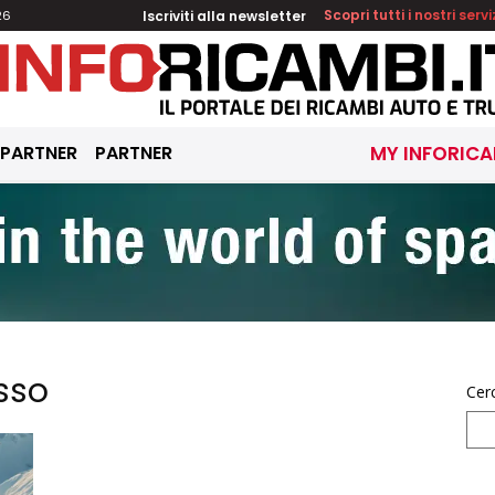
Iscriviti alla newsletter
Scopri tutti i nostri servi
26
 PARTNER
PARTNER
MY INFORICA
usso
Cer