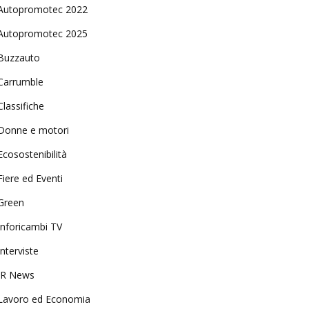
Autopromotec 2022
Autopromotec 2025
Buzzauto
Carrumble
Classifiche
Donne e motori
Ecosostenibilità
Fiere ed Eventi
Green
Inforicambi TV
Interviste
IR News
Lavoro ed Economia