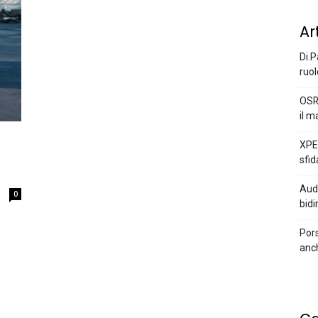
Ar
Di.P
ruol
OSR
il m
XPEN
sfid
Audi
0
bidi
Pors
anc