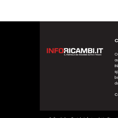
C
O
a
I
sp
b
d
C