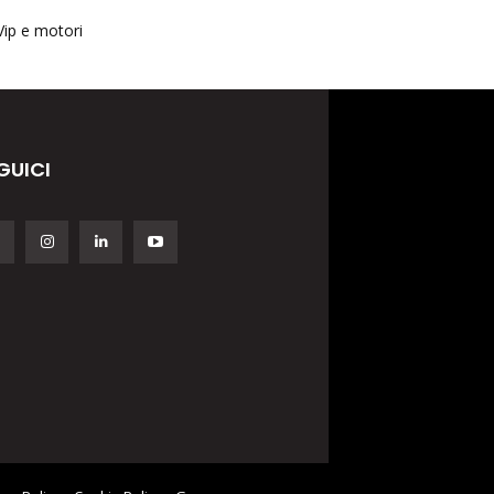
Vip e motori
GUICI