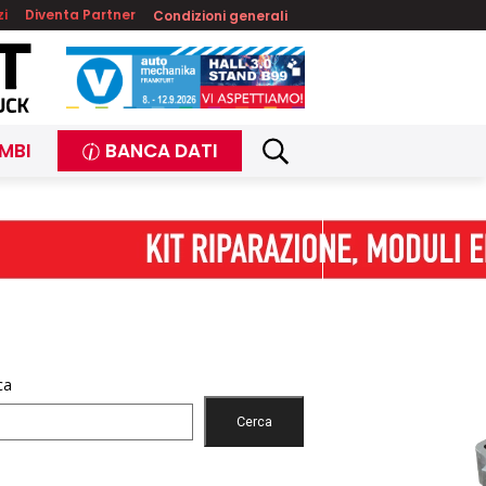
zi
Diventa Partner
Condizioni generali
MBI
BANCA DATI
ca
Cerca