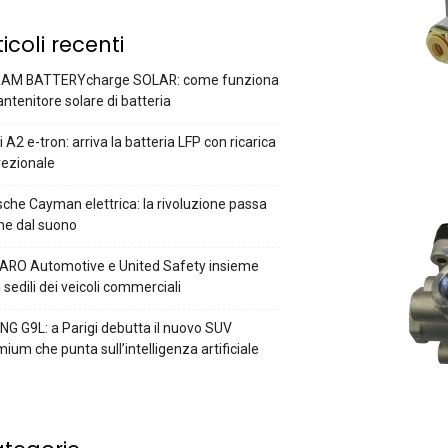
ticoli recenti
AM BATTERYcharge SOLAR: come funziona
antenitore solare di batteria
 A2 e-tron: arriva la batteria LFP con ricarica
rezionale
che Cayman elettrica: la rivoluzione passa
he dal suono
ARO Automotive e United Safety insieme
i sedili dei veicoli commerciali
G G9L: a Parigi debutta il nuovo SUV
ium che punta sull’intelligenza artificiale