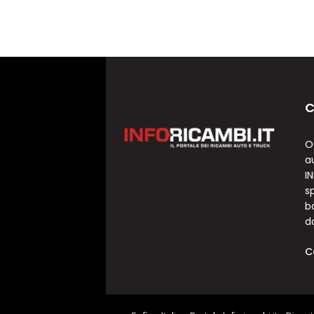
C
O
a
I
sp
b
d
C