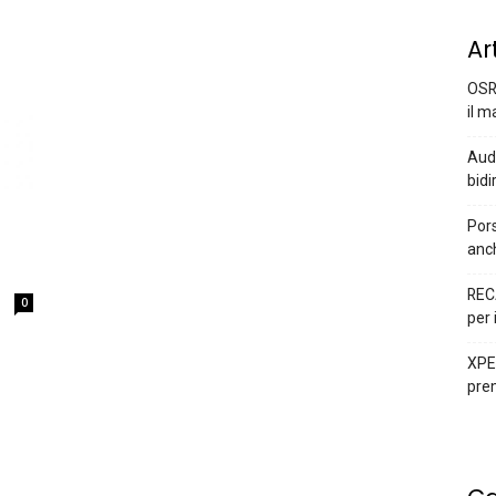
Ar
OSR
il m
Audi
bidi
Pors
anc
REC
0
per 
XPEN
prem