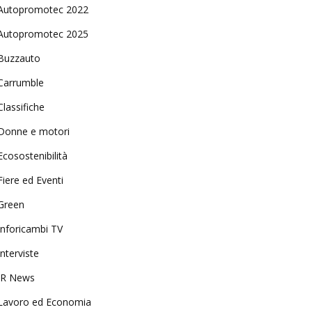
Autopromotec 2022
Autopromotec 2025
Buzzauto
Carrumble
Classifiche
Donne e motori
Ecosostenibilità
Fiere ed Eventi
Green
Inforicambi TV
Interviste
IR News
Lavoro ed Economia