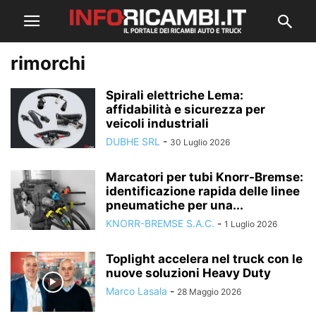
rimorchi
Spirali elettriche Lema:
affidabilità e sicurezza per
veicoli industriali
DUBHE SRL
-
30 Luglio 2026
Marcatori per tubi Knorr-Bremse:
identificazione rapida delle linee
pneumatiche per una...
KNORR-BREMSE S.A.C.
-
1 Luglio 2026
Toplight accelera nel truck con le
nuove soluzioni Heavy Duty
Marco Lasala
-
28 Maggio 2026