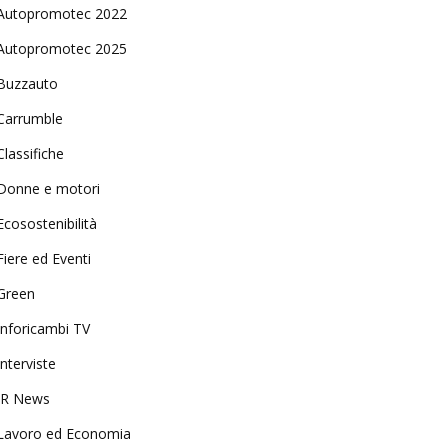
Autopromotec 2022
Autopromotec 2025
Buzzauto
Carrumble
Classifiche
Donne e motori
Ecosostenibilità
Fiere ed Eventi
Green
Inforicambi TV
Interviste
IR News
Lavoro ed Economia