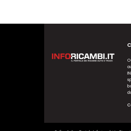
C
O
a
I
sp
b
d
C