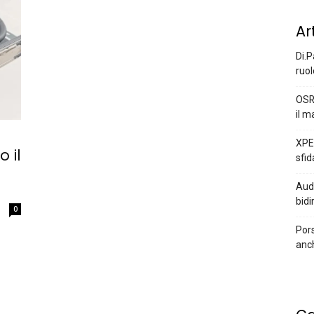
Ar
Di.P
ruol
OSR
il m
XPEN
 il
sfid
Audi
bidi
0
Pors
anc