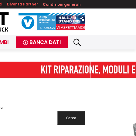
zi
Diventa Partner
Condizioni generali
MBI
BANCA DATI
ca
Cerca