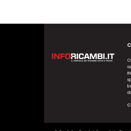
C
O
a
I
sp
b
d
C