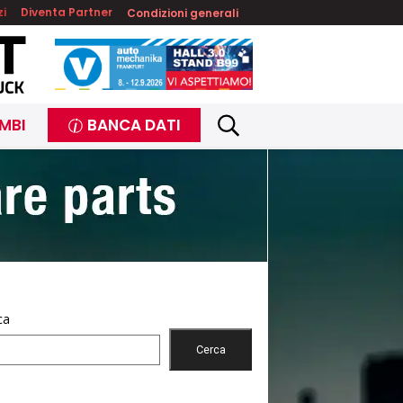
zi
Diventa Partner
Condizioni generali
MBI
BANCA DATI
ca
Cerca