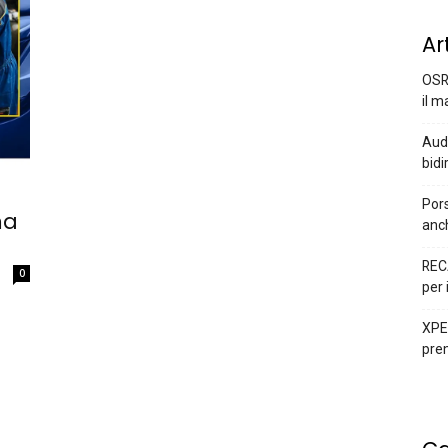
Ar
OSR
il m
Audi
bidi
Pors
ma
anc
REC
0
per 
XPEN
prem