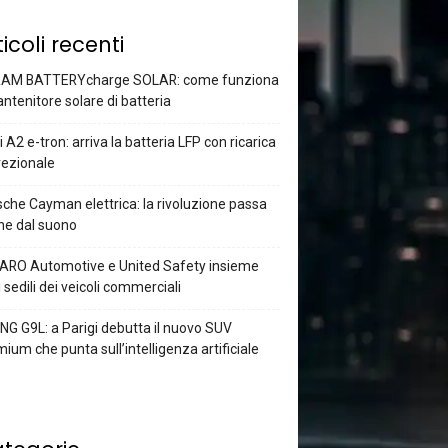
ticoli recenti
AM BATTERYcharge SOLAR: come funziona
antenitore solare di batteria
 A2 e-tron: arriva la batteria LFP con ricarica
rezionale
che Cayman elettrica: la rivoluzione passa
he dal suono
ARO Automotive e United Safety insieme
i sedili dei veicoli commerciali
G G9L: a Parigi debutta il nuovo SUV
ium che punta sull’intelligenza artificiale