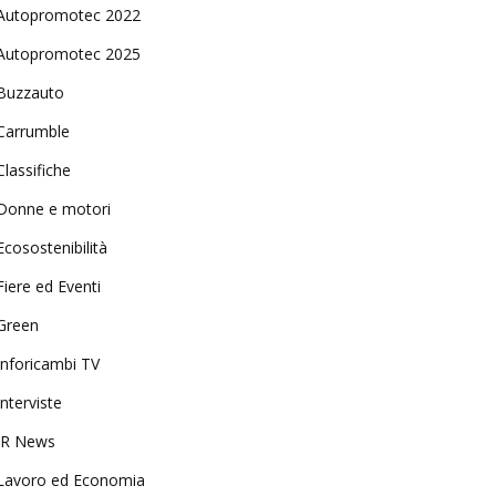
Autopromotec 2022
Autopromotec 2025
Buzzauto
Carrumble
Classifiche
Donne e motori
Ecosostenibilità
Fiere ed Eventi
Green
Inforicambi TV
Interviste
IR News
Lavoro ed Economia