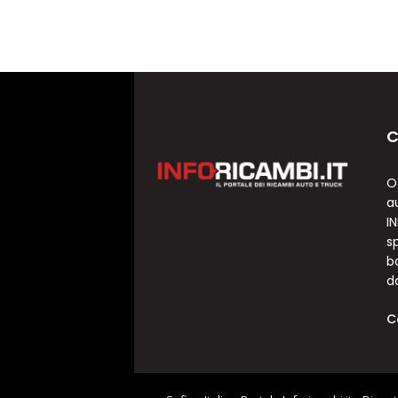
C
O
a
I
sp
b
d
C