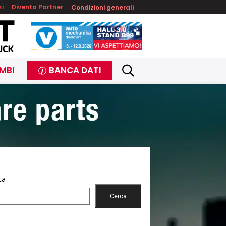
zi
Diventa Partner
Condizioni generali
MBI
BANCA DATI
ca
Cerca