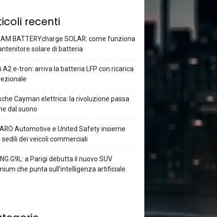
ticoli recenti
AM BATTERYcharge SOLAR: come funziona
antenitore solare di batteria
 A2 e-tron: arriva la batteria LFP con ricarica
rezionale
che Cayman elettrica: la rivoluzione passa
he dal suono
ARO Automotive e United Safety insieme
i sedili dei veicoli commerciali
G G9L: a Parigi debutta il nuovo SUV
ium che punta sull’intelligenza artificiale