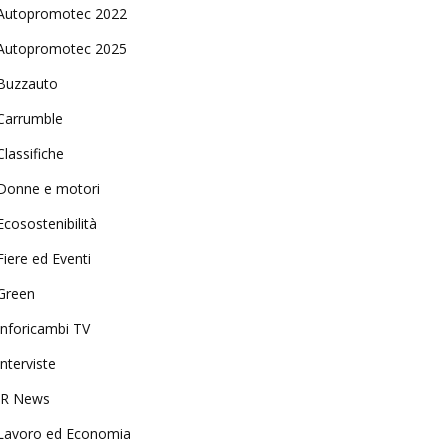
Autopromotec 2022
Autopromotec 2025
Buzzauto
Carrumble
Classifiche
Donne e motori
Ecosostenibilità
Fiere ed Eventi
Green
Inforicambi TV
Interviste
IR News
Lavoro ed Economia