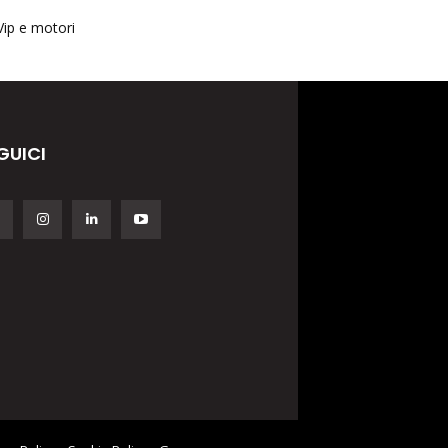
Vip e motori
GUICI