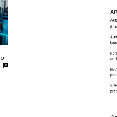
Ar
OSR
il m
Audi
bidi
i
Pors
ro
anc
0
REC
per 
XPEN
prem