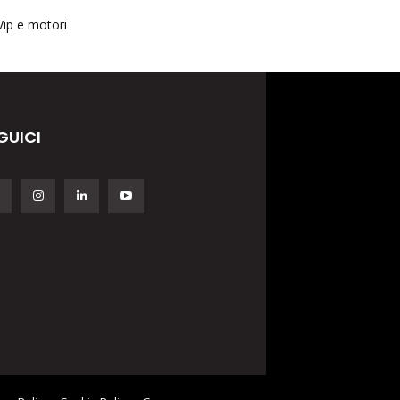
Vip e motori
GUICI