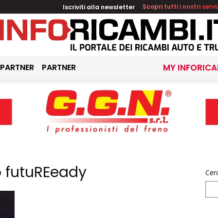
Iscriviti alla newsletter
Scopri tutti i nostri servi
 PARTNER
PARTNER
MY INFORICA
o futuREeady
Cer