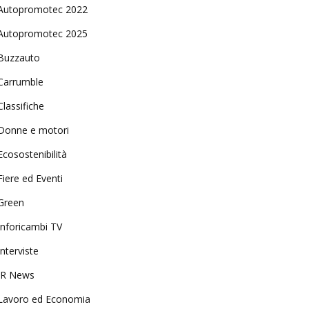
Autopromotec 2022
Autopromotec 2025
Buzzauto
Carrumble
Classifiche
Donne e motori
Ecosostenibilità
Fiere ed Eventi
Green
Inforicambi TV
Interviste
IR News
Lavoro ed Economia