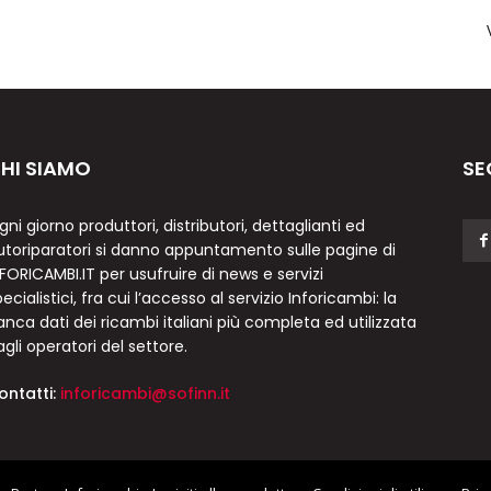
HI SIAMO
SE
gni giorno produttori, distributori, dettaglianti ed
utoriparatori si danno appuntamento sulle pagine di
NFORICAMBI.IT per usufruire di news e servizi
ecialistici, fra cui l’accesso al servizio Inforicambi: la
anca dati dei ricambi italiani più completa ed utilizzata
agli operatori del settore.
ontatti:
inforicambi@sofinn.it