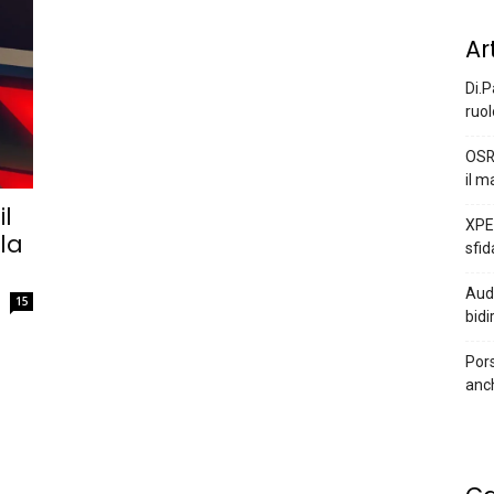
Ar
Di.P
ruol
OSR
il m
l
XPEN
la
sfid
Audi
15
bidi
Pors
anc