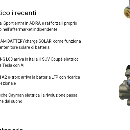
ticoli recenti
a. Sport entra in ADIRA e rafforza il proprio
o nell’aftermarket indipendente
AM BATTERYcharge SOLAR: come funziona
antenitore solare di batteria
G L03 arriva in Italia: il SUV Coupé elettrico
a Tesla con AI
 A2 e-tron: arriva la batteria LFP con ricarica
rezionale
che Cayman elettrica: la rivoluzione passa
he dal suono