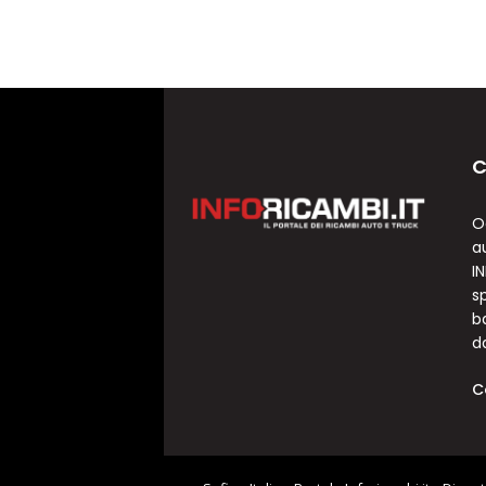
C
O
a
I
sp
b
d
C