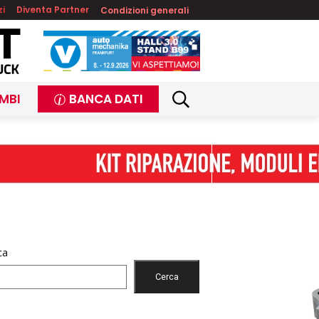
zi
Diventa Partner
Condizioni generali
MBI
BANCA DATI
ca
Cerca