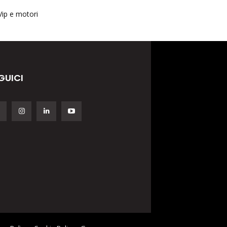
Vip e motori
GUICI