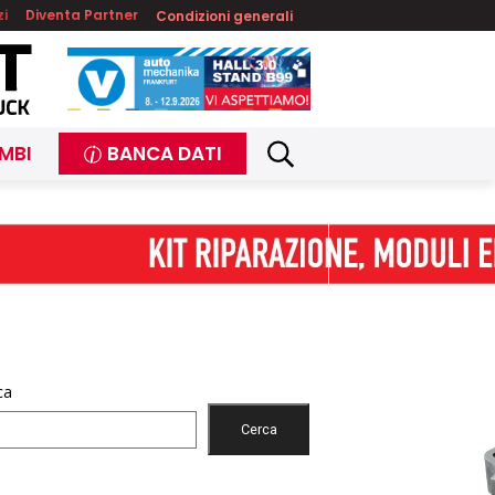
zi
Diventa Partner
Condizioni generali
MBI
BANCA DATI
ca
Cerca