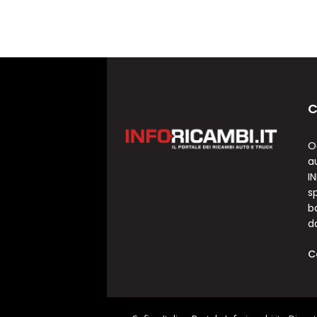
C
O
a
I
sp
b
d
C