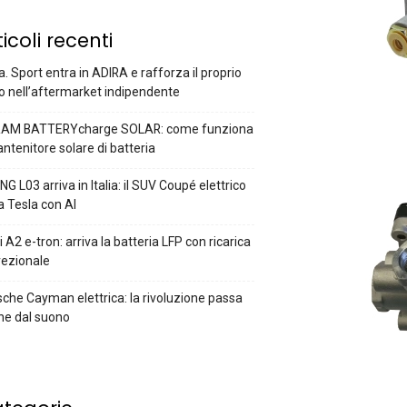
ticoli recenti
a. Sport entra in ADIRA e rafforza il proprio
o nell’aftermarket indipendente
AM BATTERYcharge SOLAR: come funziona
antenitore solare di batteria
G L03 arriva in Italia: il SUV Coupé elettrico
a Tesla con AI
 A2 e-tron: arriva la batteria LFP con ricarica
rezionale
che Cayman elettrica: la rivoluzione passa
he dal suono