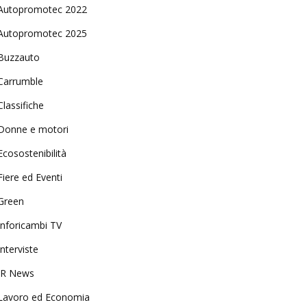
Autopromotec 2022
Autopromotec 2025
Buzzauto
Carrumble
Classifiche
Donne e motori
Ecosostenibilità
Fiere ed Eventi
Green
Inforicambi TV
Interviste
IR News
Lavoro ed Economia