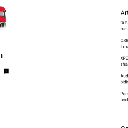
Ar
Di.P
ruol
OSR
il m
li
XPEN
sfid
0
Audi
bidi
Pors
anc