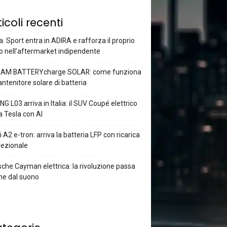
ticoli recenti
a. Sport entra in ADIRA e rafforza il proprio
o nell’aftermarket indipendente
AM BATTERYcharge SOLAR: come funziona
antenitore solare di batteria
G L03 arriva in Italia: il SUV Coupé elettrico
a Tesla con AI
 A2 e-tron: arriva la batteria LFP con ricarica
rezionale
che Cayman elettrica: la rivoluzione passa
he dal suono