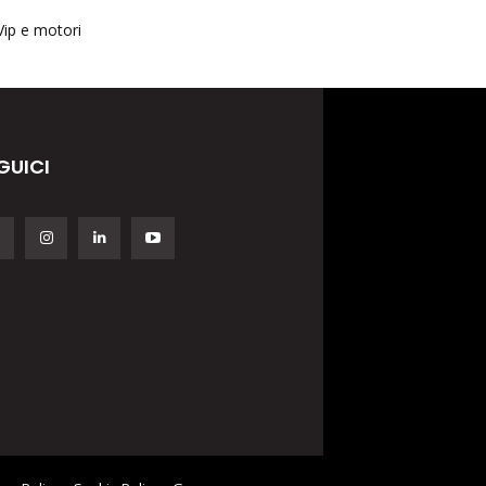
Vip e motori
GUICI