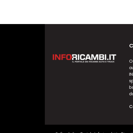
C
O
a
I
sp
b
d
C