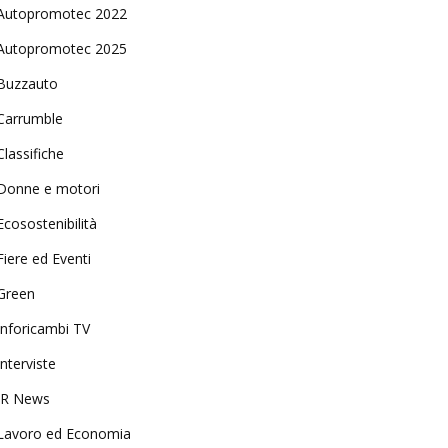
Autopromotec 2022
Autopromotec 2025
Buzzauto
Carrumble
Classifiche
Donne e motori
Ecosostenibilità
Fiere ed Eventi
Green
Inforicambi TV
Interviste
IR News
Lavoro ed Economia