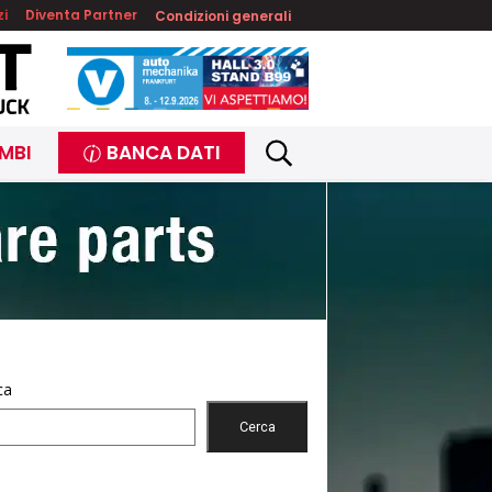
zi
Diventa Partner
Condizioni generali
MBI
BANCA DATI
ca
Cerca