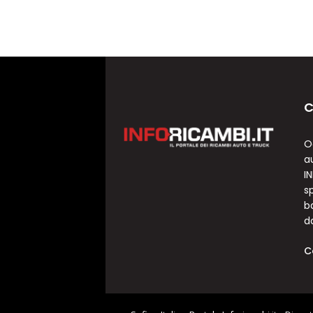
C
O
a
I
sp
b
d
C