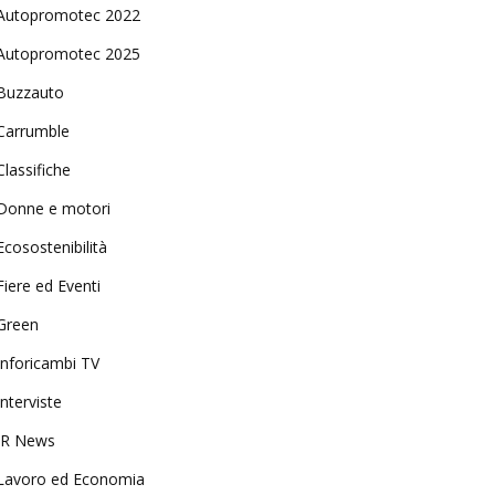
Autopromotec 2022
Autopromotec 2025
Buzzauto
Carrumble
Classifiche
Donne e motori
Ecosostenibilità
Fiere ed Eventi
Green
Inforicambi TV
Interviste
IR News
Lavoro ed Economia