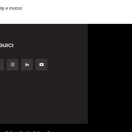
Vip e motori
GUICI