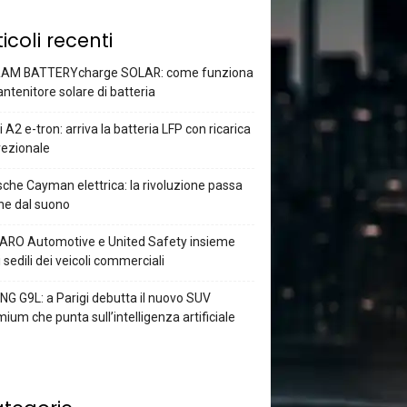
ticoli recenti
AM BATTERYcharge SOLAR: come funziona
antenitore solare di batteria
 A2 e-tron: arriva la batteria LFP con ricarica
rezionale
che Cayman elettrica: la rivoluzione passa
he dal suono
ARO Automotive e United Safety insieme
i sedili dei veicoli commerciali
G G9L: a Parigi debutta il nuovo SUV
ium che punta sull’intelligenza artificiale