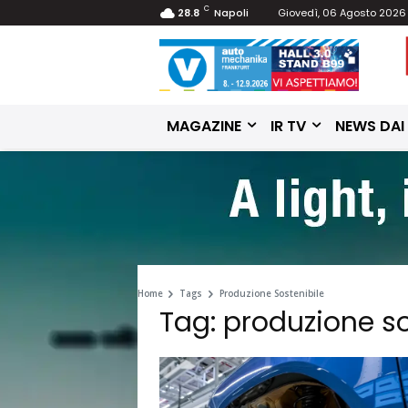
C
28.8
Napoli
Giovedì, 06 Agosto 2026
MAGAZINE
IR TV
NEWS DAI
Home
Tags
Produzione Sostenibile
Tag: produzione so