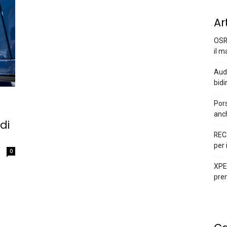
Ar
OSR
il m
Audi
bidi
Pors
anc
di
REC
per 
0
XPEN
prem