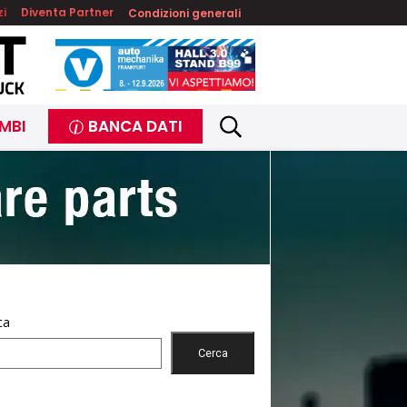
zi
Diventa Partner
Condizioni generali
MBI
BANCA DATI
ca
Cerca