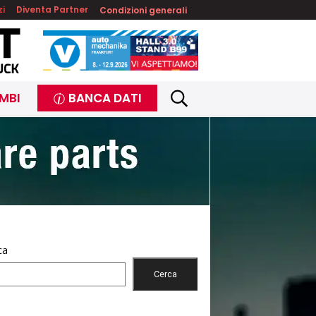
zi
Diventa Partner
Condizioni generali
MBI
BANCA DATI
ca
Cerca