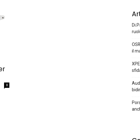
Ar
Di.P
ruol
OSR
il m
XPEN
er
sfid
Audi
0
bidi
Pors
anc