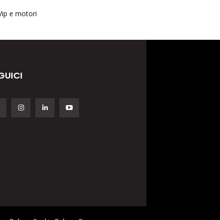
Vip e motori
GUICI