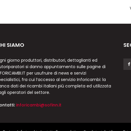
HI SIAMO
SE
gni giorno produttori, distributori, dettaglianti ed
utoriparatori si danno appuntamento sulle pagine di
NFORICAMBI.IT per usufruire di news e servizi
ecialistici, fra cui l’accesso al servizio Inforicambi: la
anca dati dei ricambi italiani più completa ed utilizzata
agli operatori del settore.
ontatti:
inforicambi@sofinn.it