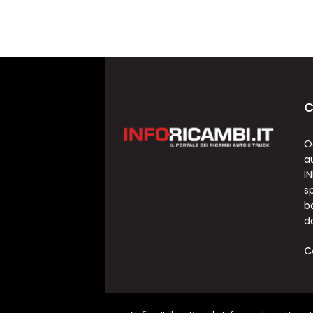
C
O
a
I
sp
b
d
C