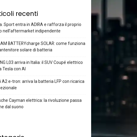
ticoli recenti
a. Sport entra in ADIRA e rafforza il proprio
o nell’aftermarket indipendente
AM BATTERYcharge SOLAR: come funziona
antenitore solare di batteria
G L03 arriva in Italia: il SUV Coupé elettrico
a Tesla con AI
 A2 e-tron: arriva la batteria LFP con ricarica
rezionale
che Cayman elettrica: la rivoluzione passa
he dal suono