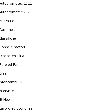
Autopromotec 2022
Autopromotec 2025
Buzzauto
Carrumble
Classifiche
Donne e motori
Ecosostenibilità
Fiere ed Eventi
Green
Inforicambi TV
Interviste
IR News
Lavoro ed Economia