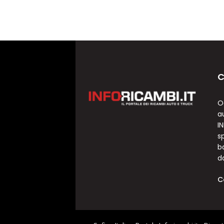
C
O
a
I
sp
b
d
C