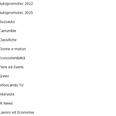
Autopromotec 2022
Autopromotec 2025
Buzzauto
Carrumble
Classifiche
Donne e motori
Ecosostenibilità
Fiere ed Eventi
Green
Inforicambi TV
Interviste
IR News
Lavoro ed Economia