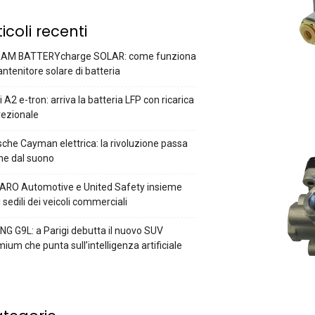
ticoli recenti
AM BATTERYcharge SOLAR: come funziona
antenitore solare di batteria
 A2 e-tron: arriva la batteria LFP con ricarica
rezionale
che Cayman elettrica: la rivoluzione passa
he dal suono
ARO Automotive e United Safety insieme
i sedili dei veicoli commerciali
G G9L: a Parigi debutta il nuovo SUV
ium che punta sull’intelligenza artificiale