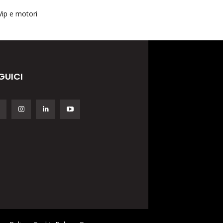
Vip e motori
GUICI