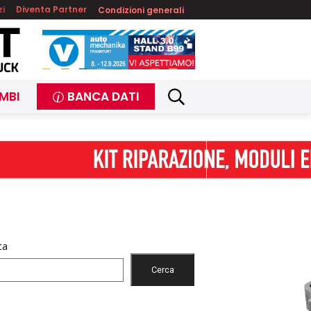
zi
Diventa Partner
Condizioni generali
MBI
BANCA DATI
ca
Cerca