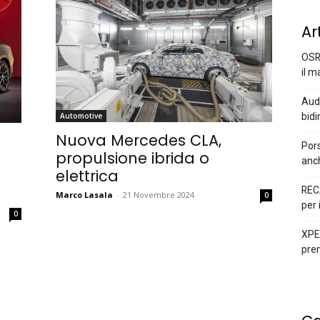
Ar
OSR
il m
Audi
bidi
Automotive
Nuova Mercedes CLA,
Pors
propulsione ibrida o
anc
elettrica
REC
Marco Lasala
-
21 Novembre 2024
0
per 
0
XPEN
prem