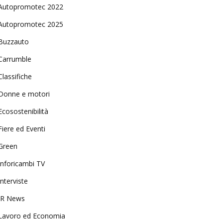
Autopromotec 2022
Autopromotec 2025
Buzzauto
Carrumble
Classifiche
Donne e motori
Ecosostenibilità
Fiere ed Eventi
Green
Inforicambi TV
Interviste
IR News
Lavoro ed Economia