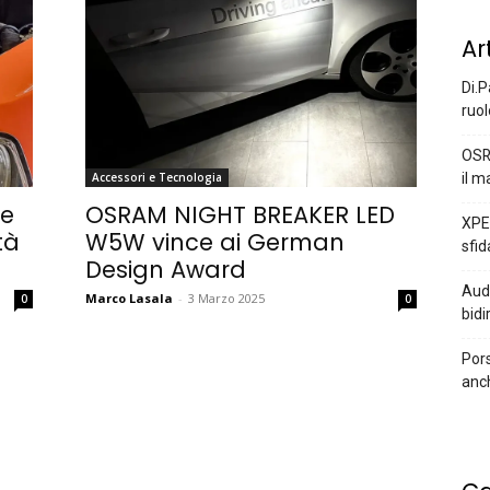
Ar
Di.P
ruol
OSR
il m
Accessori e Tecnologia
 e
OSRAM NIGHT BREAKER LED
XPEN
tà
W5W vince ai German
sfid
Design Award
Audi
Marco Lasala
-
3 Marzo 2025
0
0
bidi
Pors
anc