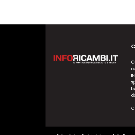
C
O
a
I
sp
b
d
C