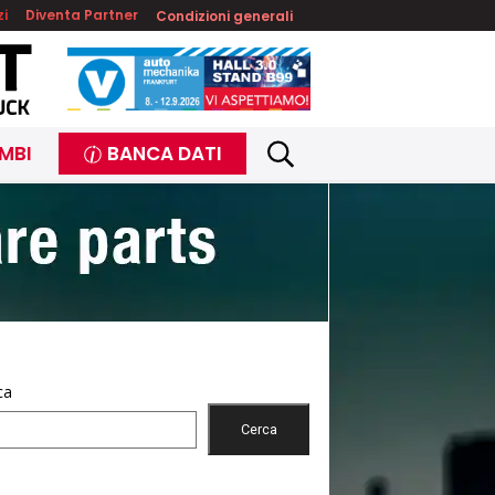
zi
Diventa Partner
Condizioni generali
MBI
BANCA DATI
ca
Cerca