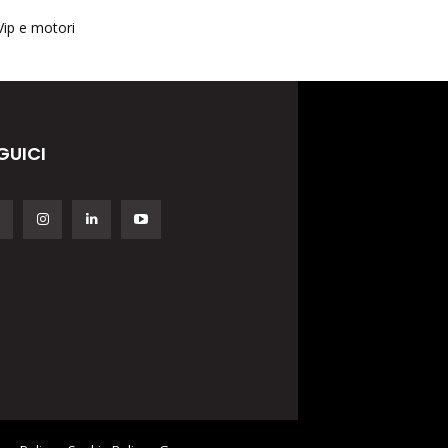
Vip e motori
GUICI