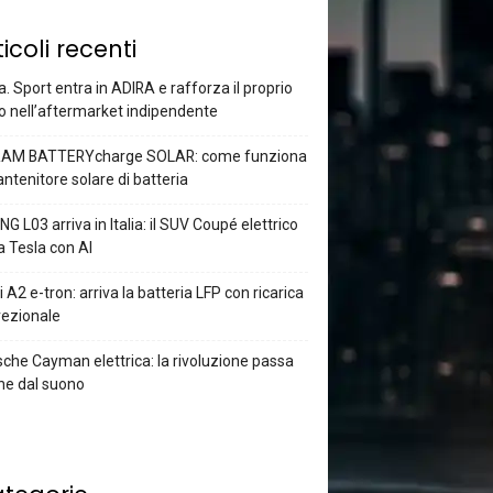
ticoli recenti
a. Sport entra in ADIRA e rafforza il proprio
o nell’aftermarket indipendente
AM BATTERYcharge SOLAR: come funziona
antenitore solare di batteria
G L03 arriva in Italia: il SUV Coupé elettrico
a Tesla con AI
 A2 e-tron: arriva la batteria LFP con ricarica
rezionale
che Cayman elettrica: la rivoluzione passa
he dal suono