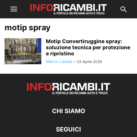
motip spray
Motip Convertiruggine spray:
soluzione tecnica per protezione
e ripristino
Marco Lasala
-
24 Aprile 2026
CHI SIAMO
SEGUICI