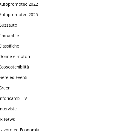
Autopromotec 2022
Autopromotec 2025
Buzzauto
Carrumble
Classifiche
Donne e motori
Ecosostenibilità
Fiere ed Eventi
Green
Inforicambi TV
Interviste
IR News
Lavoro ed Economia