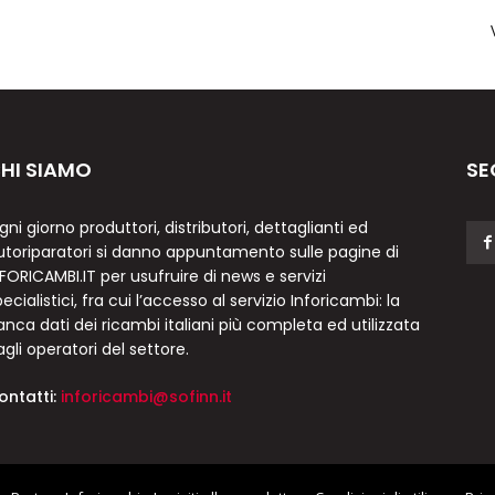
HI SIAMO
SE
gni giorno produttori, distributori, dettaglianti ed
utoriparatori si danno appuntamento sulle pagine di
NFORICAMBI.IT per usufruire di news e servizi
ecialistici, fra cui l’accesso al servizio Inforicambi: la
anca dati dei ricambi italiani più completa ed utilizzata
agli operatori del settore.
ontatti:
inforicambi@sofinn.it