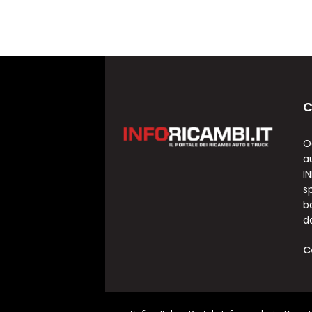
C
O
a
I
sp
b
d
C