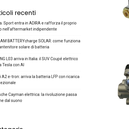
ticoli recenti
a. Sport entra in ADIRA e rafforza il proprio
o nell’aftermarket indipendente
AM BATTERYcharge SOLAR: come funziona
antenitore solare di batteria
G L03 arriva in Italia: il SUV Coupé elettrico
a Tesla con AI
 A2 e-tron: arriva la batteria LFP con ricarica
rezionale
che Cayman elettrica: la rivoluzione passa
he dal suono