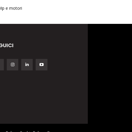
Vip e motori
GUICI