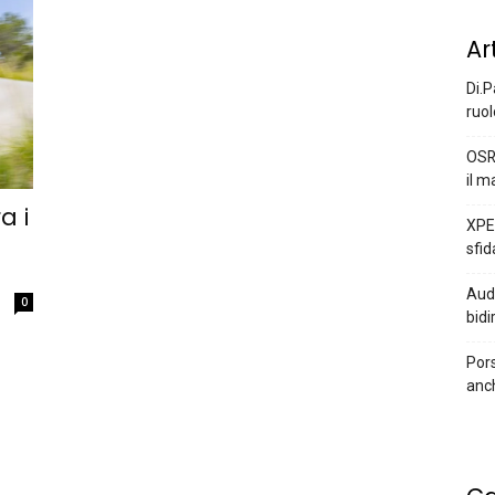
Ar
Di.P
ruol
OSR
il m
a i
XPEN
sfid
Audi
0
bidi
Pors
anc