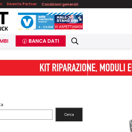
zi
Diventa Partner
Condizioni generali
MBI
BANCA DATI
ca
Cerca