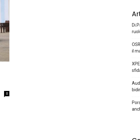
Ar
Di.P
ruol
OSR
il m
XPEN
sfid
Audi
bidi
0
Pors
anc