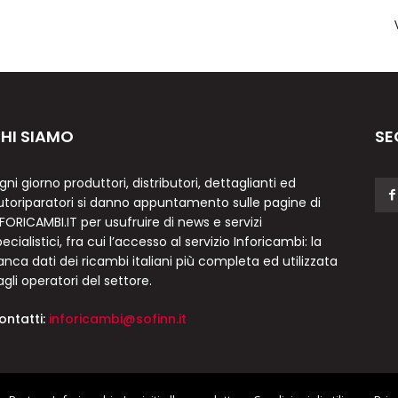
HI SIAMO
SE
gni giorno produttori, distributori, dettaglianti ed
utoriparatori si danno appuntamento sulle pagine di
NFORICAMBI.IT per usufruire di news e servizi
ecialistici, fra cui l’accesso al servizio Inforicambi: la
anca dati dei ricambi italiani più completa ed utilizzata
agli operatori del settore.
ontatti:
inforicambi@sofinn.it