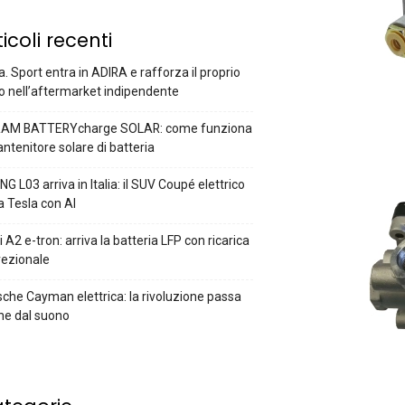
ticoli recenti
a. Sport entra in ADIRA e rafforza il proprio
o nell’aftermarket indipendente
AM BATTERYcharge SOLAR: come funziona
antenitore solare di batteria
G L03 arriva in Italia: il SUV Coupé elettrico
a Tesla con AI
 A2 e-tron: arriva la batteria LFP con ricarica
rezionale
che Cayman elettrica: la rivoluzione passa
he dal suono