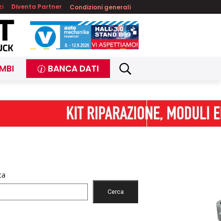
zi
Diventa Partner
Condizioni generali
MBI
BANCA DATI
ca
Cerca