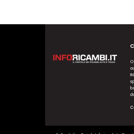
C
O
a
I
sp
b
d
C