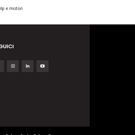
Vip e motori
GUICI