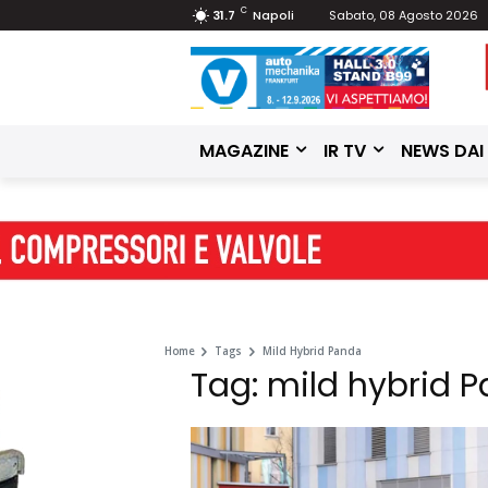
C
31.7
Napoli
Sabato, 08 Agosto 2026
MAGAZINE
IR TV
NEWS DAI
Home
Tags
Mild Hybrid Panda
Tag: mild hybrid 