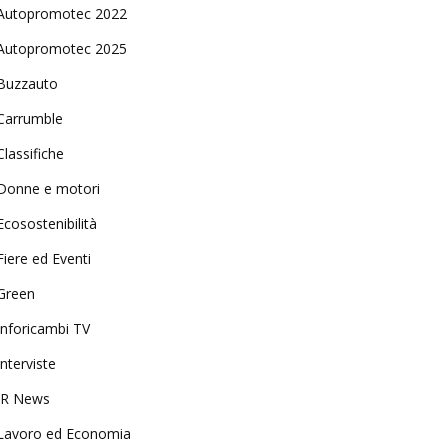
Autopromotec 2022
Autopromotec 2025
Buzzauto
Carrumble
Classifiche
Donne e motori
Ecosostenibilità
Fiere ed Eventi
Green
Inforicambi TV
Interviste
IR News
Lavoro ed Economia