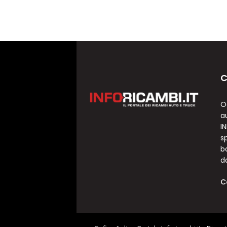
C
O
a
I
sp
b
d
C