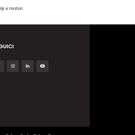
Vip e motori
GUICI