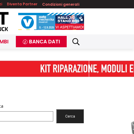
zi
Diventa Partner
Condizioni generali
MBI
BANCA DATI
ca
Cerca