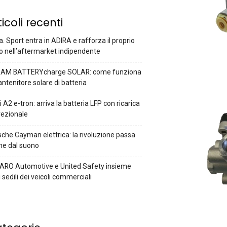
ticoli recenti
a. Sport entra in ADIRA e rafforza il proprio
o nell’aftermarket indipendente
AM BATTERYcharge SOLAR: come funziona
antenitore solare di batteria
 A2 e-tron: arriva la batteria LFP con ricarica
rezionale
che Cayman elettrica: la rivoluzione passa
he dal suono
ARO Automotive e United Safety insieme
i sedili dei veicoli commerciali