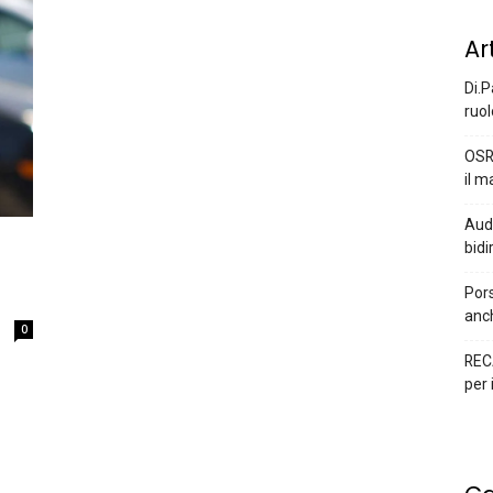
Ar
Di.P
ruol
OSR
il m
Audi
bidi
Pors
anc
0
REC
per 