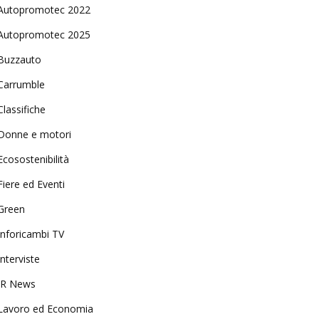
Autopromotec 2022
Autopromotec 2025
Buzzauto
Carrumble
Classifiche
Donne e motori
Ecosostenibilità
Fiere ed Eventi
Green
Inforicambi TV
Interviste
IR News
Lavoro ed Economia