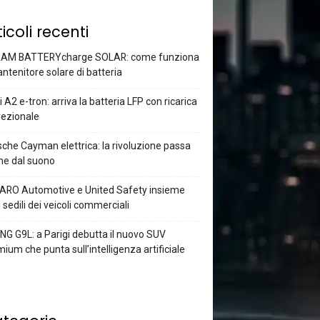
ticoli recenti
AM BATTERYcharge SOLAR: come funziona
antenitore solare di batteria
 A2 e-tron: arriva la batteria LFP con ricarica
rezionale
che Cayman elettrica: la rivoluzione passa
he dal suono
ARO Automotive e United Safety insieme
i sedili dei veicoli commerciali
G G9L: a Parigi debutta il nuovo SUV
ium che punta sull’intelligenza artificiale