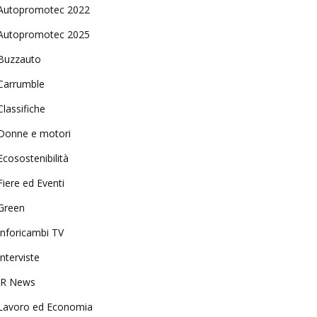
Autopromotec 2022
Autopromotec 2025
Buzzauto
Carrumble
Classifiche
Donne e motori
Ecosostenibilità
Fiere ed Eventi
Green
Inforicambi TV
Interviste
IR News
Lavoro ed Economia