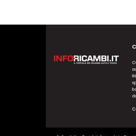
C
O
a
I
sp
b
d
C