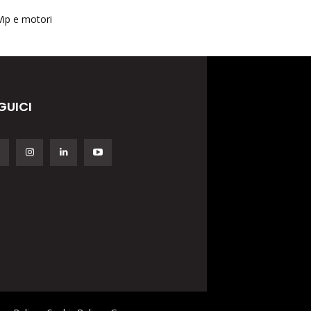
Vip e motori
GUICI