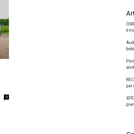
Ar
OSR
il m
Audi
bidi
Pors
anc
REC
per 
0
XPEN
prem