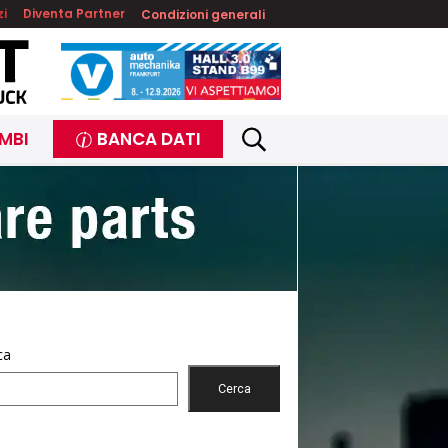
zi
Diventa Partner
Condizioni generali
MBI
BANCA DATI
ca
Cerca