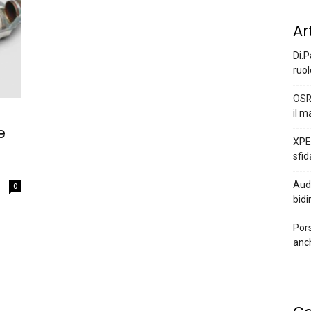
Ar
Di.P
ruol
OSR
il m
e
XPEN
sfid
Audi
0
bidi
Pors
anc