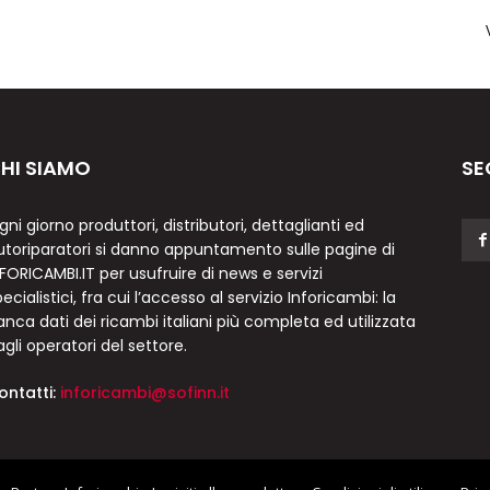
HI SIAMO
SE
gni giorno produttori, distributori, dettaglianti ed
utoriparatori si danno appuntamento sulle pagine di
NFORICAMBI.IT per usufruire di news e servizi
ecialistici, fra cui l’accesso al servizio Inforicambi: la
anca dati dei ricambi italiani più completa ed utilizzata
agli operatori del settore.
ontatti:
inforicambi@sofinn.it