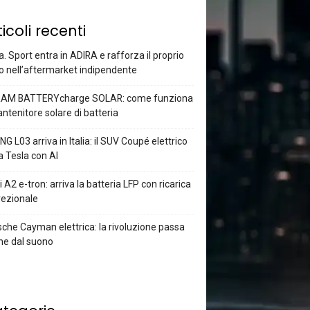
ticoli recenti
a. Sport entra in ADIRA e rafforza il proprio
o nell’aftermarket indipendente
AM BATTERYcharge SOLAR: come funziona
antenitore solare di batteria
G L03 arriva in Italia: il SUV Coupé elettrico
a Tesla con AI
 A2 e-tron: arriva la batteria LFP con ricarica
rezionale
che Cayman elettrica: la rivoluzione passa
he dal suono