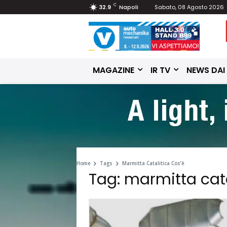
C
32.9
Napoli
Sabato, 08 Agosto 2026
MAGAZINE
IR TV
NEWS DAI
Home
Tags
Marmitta Catalitica Cos’è
Tag: marmitta cata