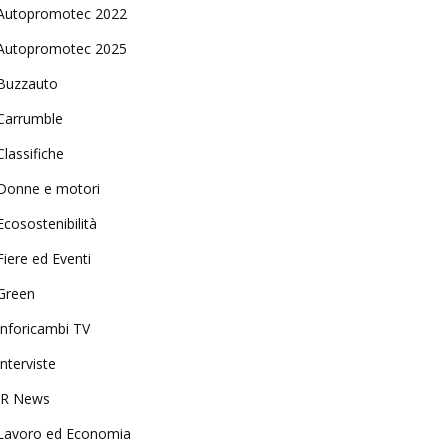
Autopromotec 2022
Autopromotec 2025
Buzzauto
Carrumble
Classifiche
Donne e motori
Ecosostenibilità
Fiere ed Eventi
Green
Inforicambi TV
Interviste
IR News
Lavoro ed Economia