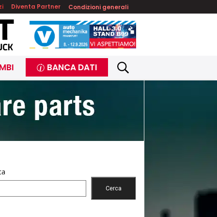
zi
Diventa Partner
Condizioni generali
MBI
BANCA DATI
ca
Cerca