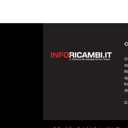
C
O
a
I
sp
b
d
C