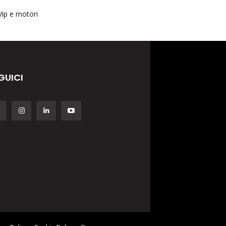
Vip e motori
GUICI