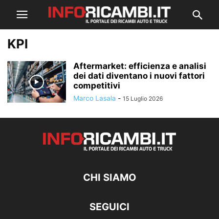
KPI
Aftermarket: efficienza e analisi
dei dati diventano i nuovi fattori
competitivi
Marco Lasala
-
15 Luglio 2026
CHI SIAMO
SEGUICI