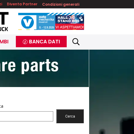
zi
Diventa Partner
Condizioni generali
MBI
BANCA DATI
ca
Cerca