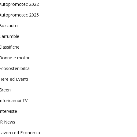
Autopromotec 2022
Autopromotec 2025
Buzzauto
Carrumble
Classifiche
Donne e motori
Ecosostenibilità
Fiere ed Eventi
Green
Inforicambi TV
Interviste
IR News
Lavoro ed Economia