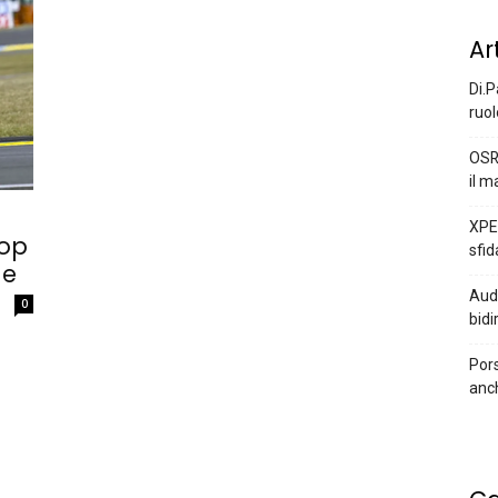
Ar
Di.P
ruol
OSR
il m
XPEN
hop
sfid
ne
Audi
0
bidi
Pors
anc