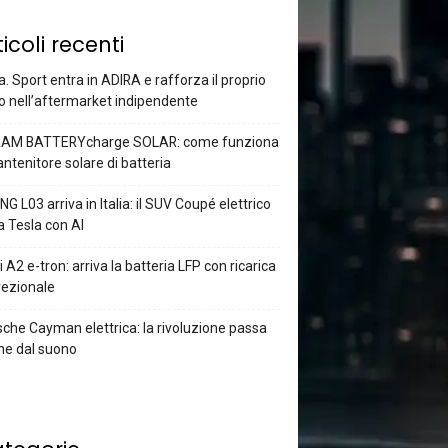
ticoli recenti
a. Sport entra in ADIRA e rafforza il proprio
o nell’aftermarket indipendente
AM BATTERYcharge SOLAR: come funziona
antenitore solare di batteria
G L03 arriva in Italia: il SUV Coupé elettrico
a Tesla con AI
 A2 e-tron: arriva la batteria LFP con ricarica
rezionale
che Cayman elettrica: la rivoluzione passa
he dal suono