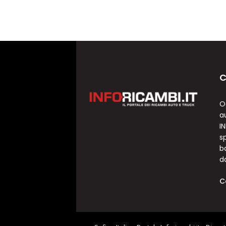
C
O
a
I
sp
b
d
C