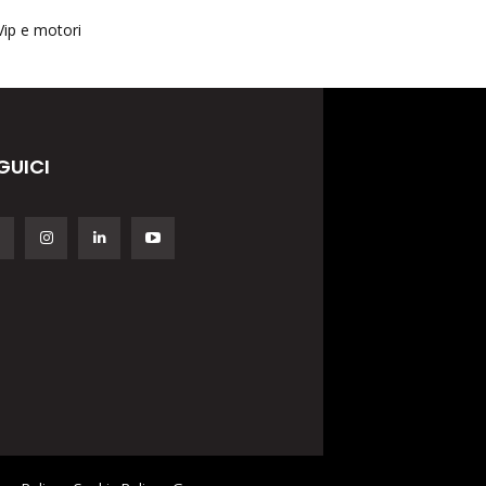
Vip e motori
GUICI