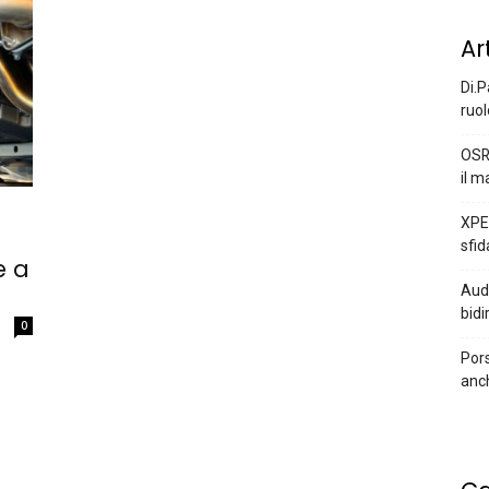
Ar
Di.P
ruol
OSR
il m
XPEN
sfid
e a
Audi
bidi
0
Pors
anc