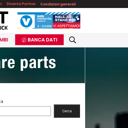
zi
Diventa Partner
Condizioni generali
MBI
BANCA DATI
ca
Cerca