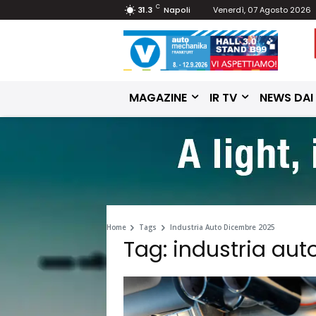
C
31.3
Napoli
Venerdì, 07 Agosto 2026
MAGAZINE
IR TV
NEWS DAI
Home
Tags
Industria Auto Dicembre 2025
Tag: industria au