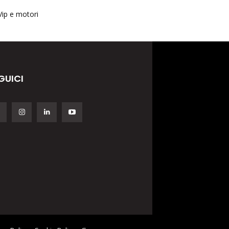
Vip e motori
GUICI