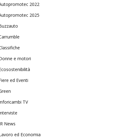
Autopromotec 2022
Autopromotec 2025
Buzzauto
Carrumble
Classifiche
Donne e motori
Ecosostenibilità
Fiere ed Eventi
Green
Inforicambi TV
Interviste
IR News
Lavoro ed Economia