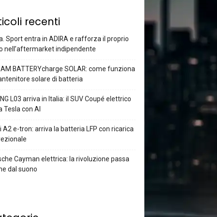
ticoli recenti
a. Sport entra in ADIRA e rafforza il proprio
o nell’aftermarket indipendente
AM BATTERYcharge SOLAR: come funziona
antenitore solare di batteria
G L03 arriva in Italia: il SUV Coupé elettrico
a Tesla con AI
 A2 e-tron: arriva la batteria LFP con ricarica
rezionale
che Cayman elettrica: la rivoluzione passa
he dal suono