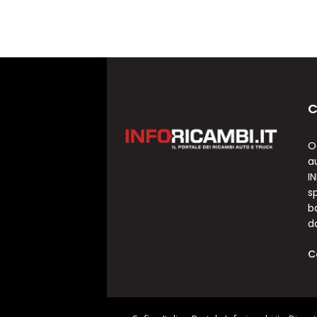
C
O
a
I
sp
b
d
C