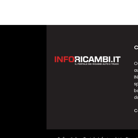
C
O
a
I
sp
b
d
C