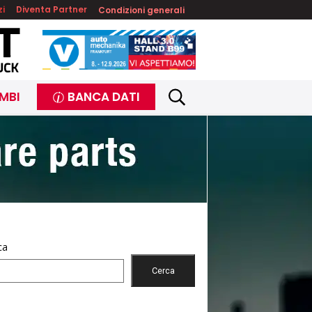
zi
Diventa Partner
Condizioni generali
MBI
BANCA DATI
ca
Cerca