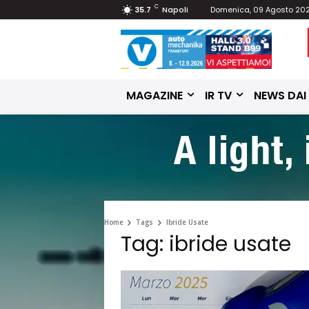
C
35.7
Napoli
Domenica, 09 Agosto 20
MAGAZINE
IR TV
NEWS DAI
Home
Tags
Ibride Usate
Tag: ibride usate