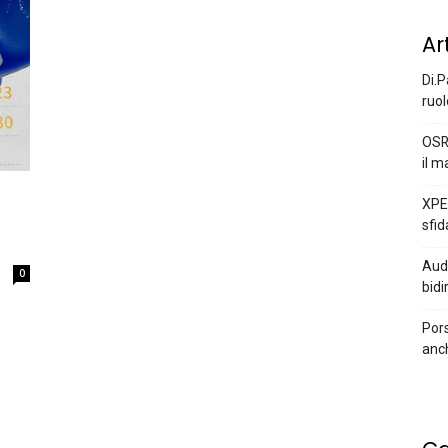
Ar
Di.P
ruol
OSR
il m
XPEN
sfid
Audi
0
bidi
Pors
anc