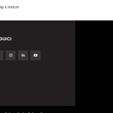
Vip e motori
GUICI