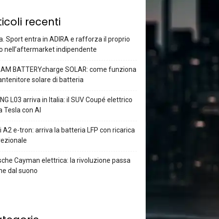
ticoli recenti
a. Sport entra in ADIRA e rafforza il proprio
o nell’aftermarket indipendente
AM BATTERYcharge SOLAR: come funziona
antenitore solare di batteria
G L03 arriva in Italia: il SUV Coupé elettrico
a Tesla con AI
 A2 e-tron: arriva la batteria LFP con ricarica
rezionale
che Cayman elettrica: la rivoluzione passa
he dal suono