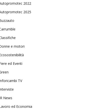
Autopromotec 2022
Autopromotec 2025
Buzzauto
Carrumble
Classifiche
Donne e motori
Ecosostenibilità
Fiere ed Eventi
Green
Inforicambi TV
Interviste
IR News
Lavoro ed Economia