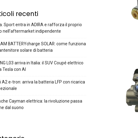
ticoli recenti
a. Sport entra in ADIRA e rafforza il proprio
o nell’aftermarket indipendente
AM BATTERYcharge SOLAR: come funziona
antenitore solare di batteria
G L03 arriva in Italia: il SUV Coupé elettrico
a Tesla con AI
 A2 e-tron: arriva la batteria LFP con ricarica
rezionale
che Cayman elettrica: la rivoluzione passa
he dal suono