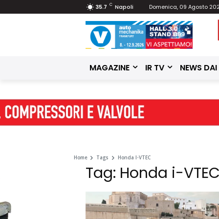
C
35.7
Napoli
Domenica, 09 Agosto 20
MAGAZINE
IR TV
NEWS DAI
Home
Tags
Honda I-VTEC
Tag: Honda i-VTE