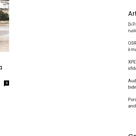
Ar
Di.P
ruol
OSR
il m
XPEN
a
sfid
Audi
0
bidi
Pors
anc