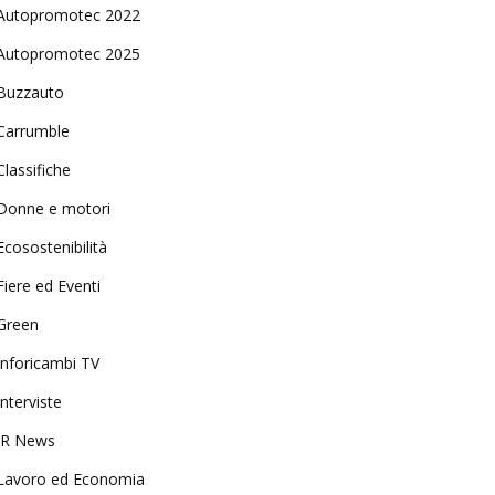
Autopromotec 2022
Autopromotec 2025
Buzzauto
Carrumble
Classifiche
Donne e motori
Ecosostenibilità
Fiere ed Eventi
Green
Inforicambi TV
Interviste
IR News
Lavoro ed Economia