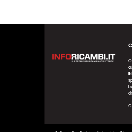
C
O
a
I
sp
b
d
C