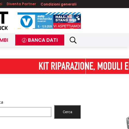
zi
Diventa Partner
Condizioni generali
MBI
BANCA DATI
ca
Cerca