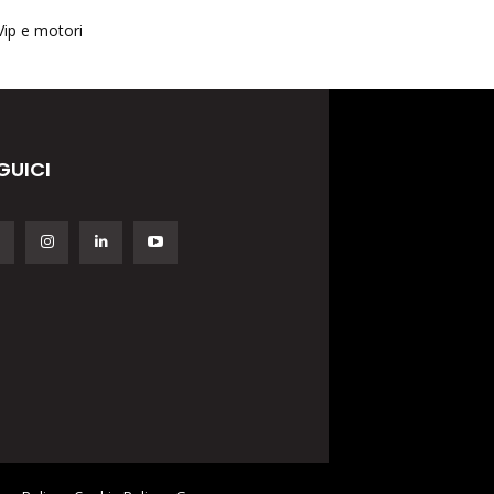
Vip e motori
GUICI