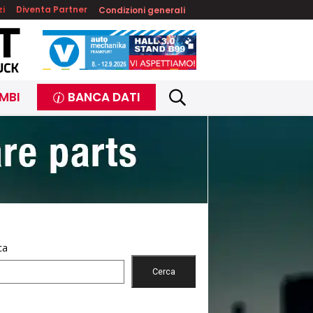
zi
Diventa Partner
Condizioni generali
MBI
BANCA DATI
ca
Cerca