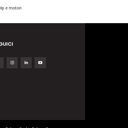
Vip e motori
GUICI