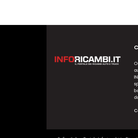
C
O
a
I
sp
b
d
C