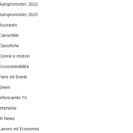
Autopromotec 2022
Autopromotec 2025
Buzzauto
Carrumble
Classifiche
Donne e motori
Ecosostenibilità
Fiere ed Eventi
Green
Inforicambi TV
Interviste
IR News
Lavoro ed Economia