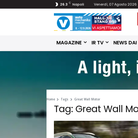
C
26.3
Napoli
Venerdì, 07 Agosto 2026
MAGAZINE
IR TV
NEWS DAI
Home
Tags
Great Wall Motor
Tag: Great Wall Mo