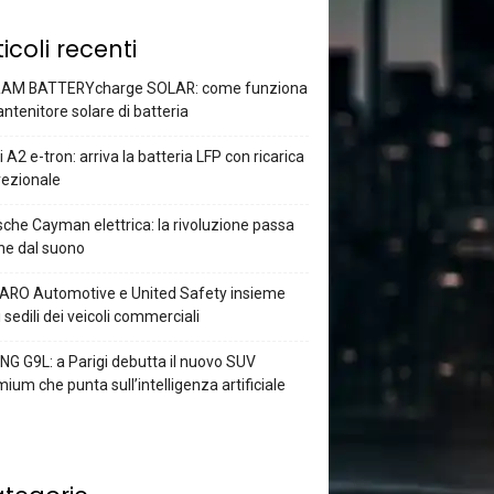
ticoli recenti
AM BATTERYcharge SOLAR: come funziona
antenitore solare di batteria
 A2 e-tron: arriva la batteria LFP con ricarica
rezionale
che Cayman elettrica: la rivoluzione passa
he dal suono
ARO Automotive e United Safety insieme
i sedili dei veicoli commerciali
G G9L: a Parigi debutta il nuovo SUV
ium che punta sull’intelligenza artificiale