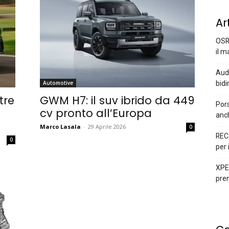
Ar
OSR
il m
Audi
bidi
Automotive
tre
GWM H7: il suv ibrido da 449
Pors
cv pronto all’Europa
anc
Marco Lasala
-
29 Aprile 2026
0
REC
0
per 
XPEN
prem