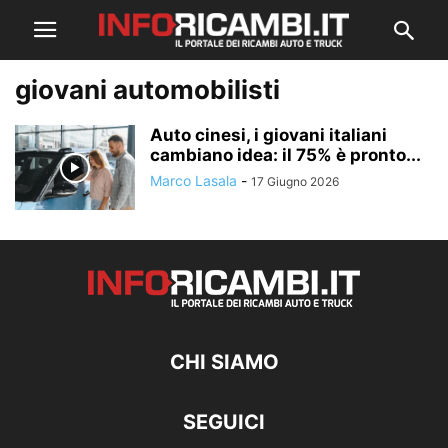
giovani automobilisti
Auto cinesi, i giovani italiani
cambiano idea: il 75% è pronto...
Marco Lasala
-
17 Giugno 2026
CHI SIAMO
SEGUICI