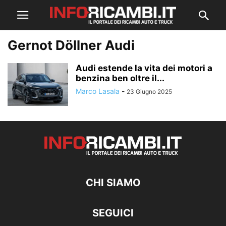
Gernot Döllner Audi
Audi estende la vita dei motori a
benzina ben oltre il...
Marco Lasala
-
23 Giugno 2025
CHI SIAMO
SEGUICI