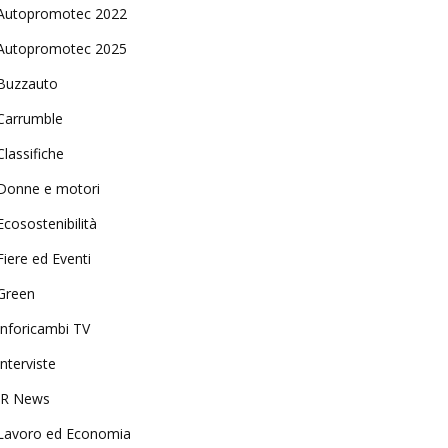
Autopromotec 2022
Autopromotec 2025
Buzzauto
Carrumble
Classifiche
Donne e motori
Ecosostenibilità
Fiere ed Eventi
Green
Inforicambi TV
Interviste
IR News
Lavoro ed Economia