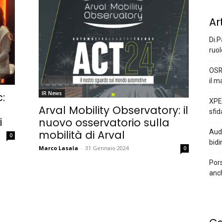
Ar
Di.P
ruol
OSR
il m
IR News
:
XPEN
Arval Mobility Observatory: il
sfid
i
nuovo osservatorio sulla
Audi
mobilità di Arval
0
bidi
Marco Lasala
-
31 Gennaio 2024
0
Pors
anc