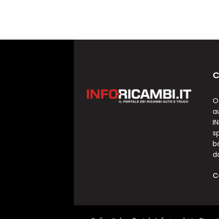
C
O
a
I
sp
b
d
C