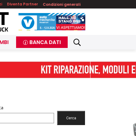
zi
Diventa Partner
Condizioni generali
MBI
BANCA DATI
ca
Cerca