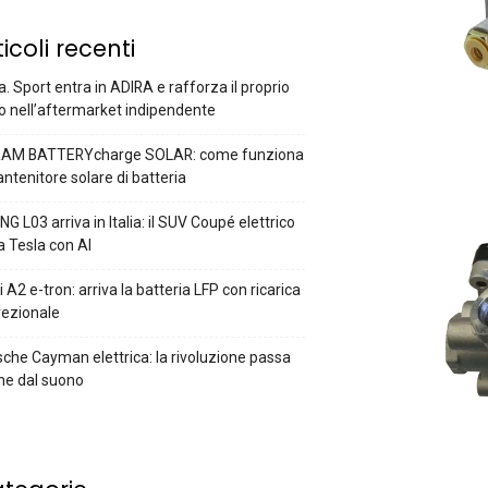
ticoli recenti
a. Sport entra in ADIRA e rafforza il proprio
o nell’aftermarket indipendente
AM BATTERYcharge SOLAR: come funziona
antenitore solare di batteria
G L03 arriva in Italia: il SUV Coupé elettrico
a Tesla con AI
 A2 e-tron: arriva la batteria LFP con ricarica
rezionale
che Cayman elettrica: la rivoluzione passa
he dal suono