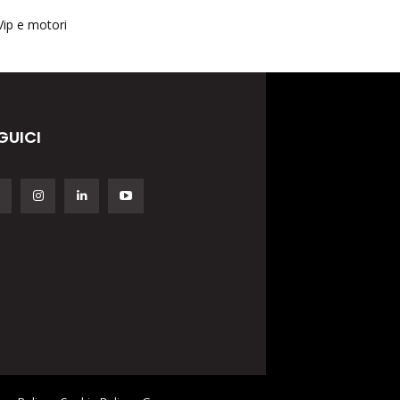
Vip e motori
GUICI